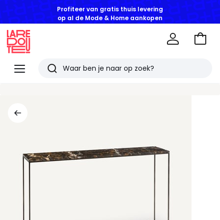
Profiteer van gratis thuis levering
op al de Mode & Home aankopen
Naar
het
La
winke
Redoute
Menu
Zoeken
Laatst
bekeken
artikelen