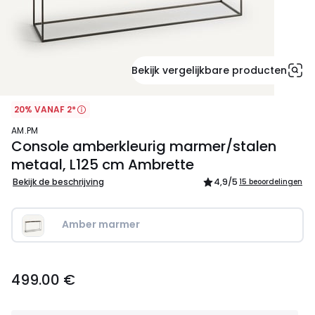
Bekijk vergelijkbare producten
20% VANAF 2*
AM.PM
Console amberkleurig marmer/stalen
metaal, L125 cm Ambrette
Bekijk de beschrijving
4,9
/5
15 beoordelingen
Amber marmer
499.00
499.00 €
€.