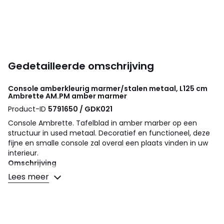
Gedetailleerde omschrijving
Console amberkleurig marmer/stalen metaal, L125 cm
Ambrette
AM.PM
amber marmer
Product-ID
5791650 / GDK021
Console Ambrette. Tafelblad in amber marber op een
structuur in used metaal. Decoratief en functioneel, deze
fijne en smalle console zal overal een plaats vinden in uw
interieur.
Omschrijving
• Tafelblad in amber marmer dikte 15 mm
Lees meer
• Ieder stuk is uniek, meer of minder gemerkt marmer
• Structuur in used staal
Onderhoud
Marmer is een natuurlijk poreus en vlekgevoelig materiaal.