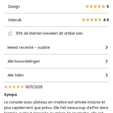
4
0
Gebruik
4.6
Design
5
3
1
2
93% de klanten bevelen
0
Gebruik
4.6
dit artikel aan
1
0
93% de klanten bevelen dit artikel aan
Zie details van de nota
Meest recente - oudste
Alle beoordelingen
Alle talen
19/11/2025
Sympa
La console avec plateau en marbre est arrivée intacte et
plus rapidement que prévu. Elle fait beaucoup d’effet dans