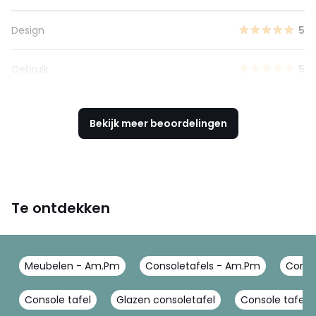
Design
5
Gebruik
5
Bekijk meer beoordelingen
Te ontdekken
Meubelen - Am.Pm
Consoletafels - Am.Pm
Conso
Console tafel
Glazen consoletafel
Console tafel i