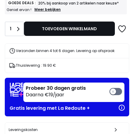
GOEDE DEALS :
20% bij aankoop van 2 artikelen naar keuze*
GOEDE
Meer bekijken
Geniet ervan !
DEALS
:
20%
Aantal
1
TOEVOEGEN WINKELMAND
bij
aankoop
van
2
artikelen
Verzonden binnen 4 tot 6 dagen. Levering op afspraak
naar
keuze*
Geniet
Thuislevering :
19.90 €
ervan
!
Probeer 30 dagen gratis
Daarna €19/jaar
Gratis levering met La Redoute +
Leveringskosten