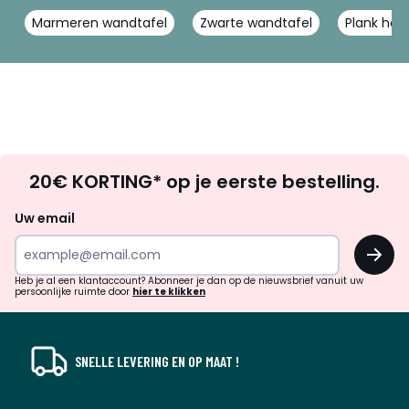
Marmeren wandtafel
Zwarte wandtafel
Plank hou
Op
20€ KORTING* op je eerste bestelling.
zoek
naar
Uw email
inspiratie
OK
en
!
verrassingen?
Heb je al een klantaccount? Abonneer je dan op de nieuwsbrief vanuit uw
persoonlijke ruimte door
hier te klikken
SNELLE LEVERING EN OP MAAT !