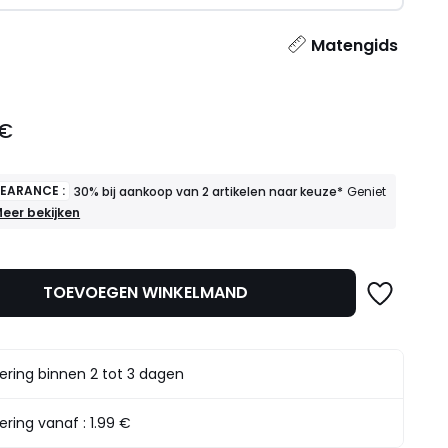
l
Matengids
 €
LEARANCE :
30% bij aankoop van 2 artikelen naar keuze*
Geniet
INAL
eer bekijken
LEARANCE
30%
ij
TOEVOEGEN WINKELMAND
ankoop
an
rtikelen
aar
ering binnen 2 tot 3 dagen
euze*
eniet
rvan
ering vanaf :
1.99 €