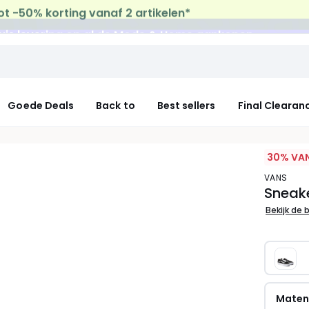
uis levering
op al de Mode & Home aankopen
Goede Deals
Back to
Best sellers
Final Clearan
30% VAN
VANS
Sneake
Bekijk de 
Mate