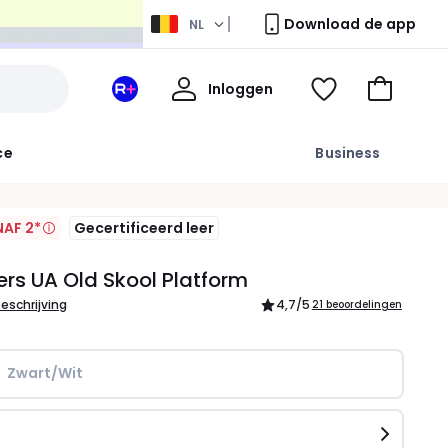
Download de app
NL
Mijn
Inloggen
Mijn
Kijk
Naar
profiel
La
mijn
het
Redoute
wishlist
winkelma
ce
Business
+
ruimte
AF 2*
Gecertificeerd leer
rs UA Old Skool Platform
beschrijving
4,7
/5
21 beoordelingen
Zwart/Wit
n