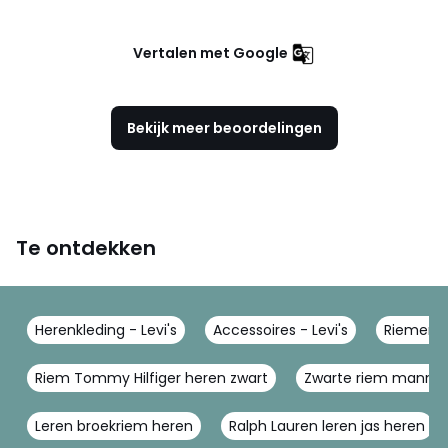
Vertalen met Google
Bekijk meer beoordelingen
Te ontdekken
Herenkleding - Levi's
Accessoires - Levi's
Riemen, b
Riem Tommy Hilfiger heren zwart
Zwarte riem manne
Leren broekriem heren
Ralph Lauren leren jas heren