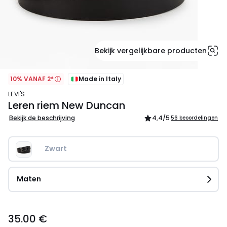
Bekijk vergelijkbare producten
10% VANAF 2*
Made in Italy
LEVI'S
Leren riem New Duncan
Bekijk de beschrijving
4,4
/5
56 beoordelingen
Zwart
Maten
35.00
35.00 €
€.