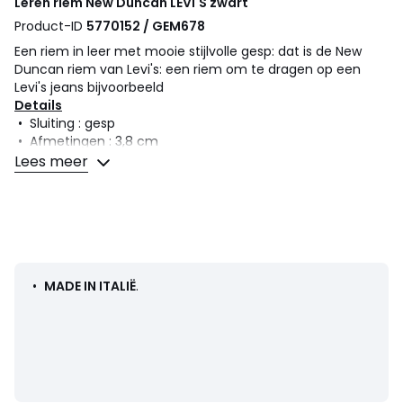
Leren riem New Duncan
LEVI'S
zwart
Product-ID
5770152 / GEM678
Een riem in leer met mooie stijlvolle gesp: dat is de New
Duncan riem van Levi's: een riem om te dragen op een
Levi's jeans bijvoorbeeld
Details
• Sluiting : gesp
• Afmetingen : 3,8 cm
Lees meer
Samenstelling en onderhoud
• 100% leer
• Onderhoud : zie etiket
•
MADE IN ITALIË
.
Kleuren
Zwart
Maten
80 cm, 85 cm, 90 cm, 95 cm, 100 cm, 105 cm, 110
cm