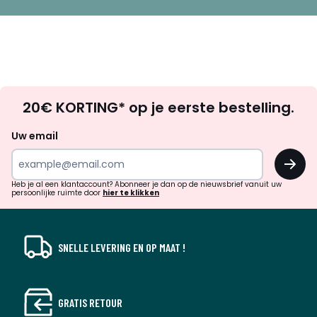
Op
20€ KORTING* op je eerste bestelling.
zoek
naar
Uw email
inspiratie
OK
en
!
verrassingen?
Heb je al een klantaccount? Abonneer je dan op de nieuwsbrief vanuit uw
persoonlijke ruimte door
hier te klikken
SNELLE LEVERING EN OP MAAT !
GRATIS RETOUR