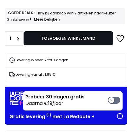
GOEDE DEALS :
10% bij aankoop van 2 artikelen naar keuze*
GOEDE
Meer bekijken
Geniet ervan !
DEALS
:
10%
Aantal
1
TOEVOEGEN WINKELMAND
bij
aankoop
van
2
artikelen
Levering binnen 2 tot 3 dagen
naar
keuze*
Geniet
Levering vanaf :
1.99 €
ervan
!
Probeer 30 dagen gratis
Daarna €19/jaar
(1)
Gratis levering
met La Redoute +