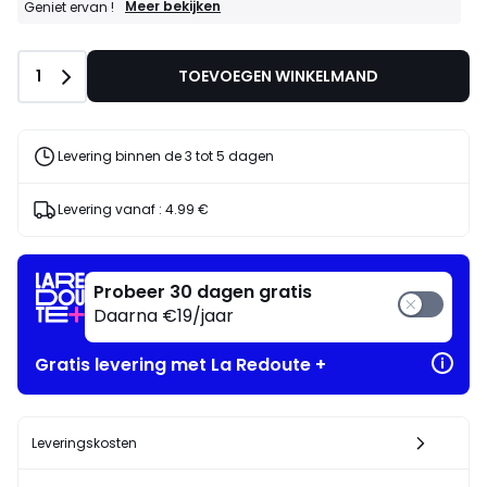
GOEDE
Meer bekijken
Geniet ervan !
DEALS
:
20%
Aantal
1
TOEVOEGEN WINKELMAND
bij
aankoop
van
2
artikelen
Levering binnen de 3 tot 5 dagen
naar
keuze*
Geniet
Levering vanaf :
4.99 €
ervan
!
Probeer 30 dagen gratis
Daarna €19/jaar
Gratis levering met La Redoute +
Leveringskosten