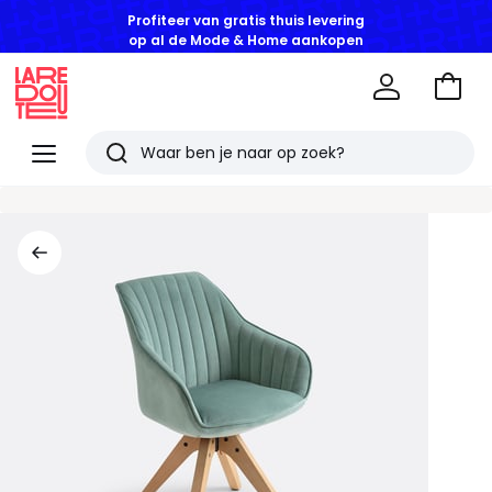
Profiteer van gratis thuis levering
op al de Mode & Home aankopen
Naar
het
La
winke
Redoute
Menu
Zoeken
Laatst
bekeken
artikelen