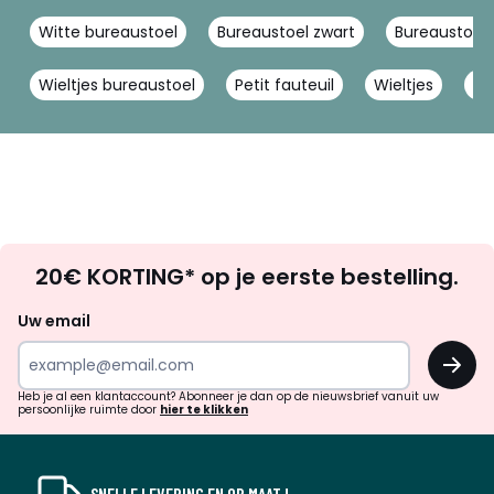
Witte bureaustoel
Bureaustoel zwart
Bureaustoel 
Wieltjes bureaustoel
Petit fauteuil
Wieltjes
Ve
Op
20€ KORTING* op je eerste bestelling.
zoek
naar
Uw email
inspiratie
OK
en
!
verrassingen?
Heb je al een klantaccount? Abonneer je dan op de nieuwsbrief vanuit uw
persoonlijke ruimte door
hier te klikken
SNELLE LEVERING EN OP MAAT !