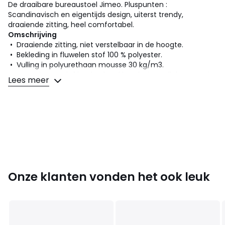
De draaibare bureaustoel Jimeo. Pluspunten :
Scandinavisch en eigentijds design, uiterst trendy,
draaiende zitting, heel comfortabel.
Omschrijving
• Draaiende zitting, niet verstelbaar in de hoogte.
• Bekleding in fluwelen stof 100 % polyester.
• Vulling in polyurethaan mousse 30 kg/m3.
• Poten in massief beuk, eik gekleurd, nitrocellulose vernis
Lees meer
afwerking
Afmetingen
Totaal
:
• Breedte : 64 cm
• Hoogte : 78 cm
• Diepte : 64 cm.
• Hoogte zitting : 45,5 cm.
Onze klanten vonden het ook leuk
• Zelf te monteren.
•
HOUT VAN DUURZAMER BEHEERDE BOSSEN
. FSC®-