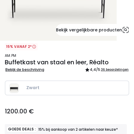
Bekijk vergelijkbare producten
15% VANAF 2*
AM.PM
Buffetkast van staal en leer, Réalto
Bekijk de beschrijving
4,4
/5
36 beoordelingen
Zwart
1200.00
1200.00 €
€.
GOEDE DEALS :
15% bij aankoop van 2 artikelen naar keuze*