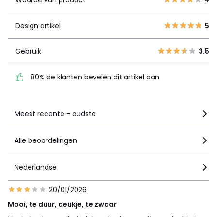
3
6
Design artikel
5
2
2
Design artikel
5
1
0
Gebruik
3.5
Gebruik
3.5
80% de klanten bevelen
dit artikel aan
80% de klanten bevelen dit artikel aan
Zie details van de nota
Meest recente - oudste
Alle beoordelingen
Nederlandse
20/01/2026
Mooi, te duur, deukje, te zwaar