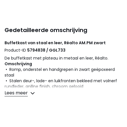
Gedetailleerde omschrijving
Buffetkast van staal en leer, Réalto
AM.PM
zwart
Product-ID
5794838 / GGL733
De buffetkast met plateau in metaal en leer, Réalto.
Omschrijving
• Romp, onderstel en handgrepen in zwart geëpoxeerd
staal
• Stalen deur-, lade- en luikfronten bekleed met volnerf
rundleder, aniline finish, chroom gelooid
• 2 deuren met het zacht sluitsysteem "soft closing"
Lees meer
• 1 lade
• 1 luik
• Strakke poten te schroeven
Afmetingen
• B160 x H75 x D40 cm