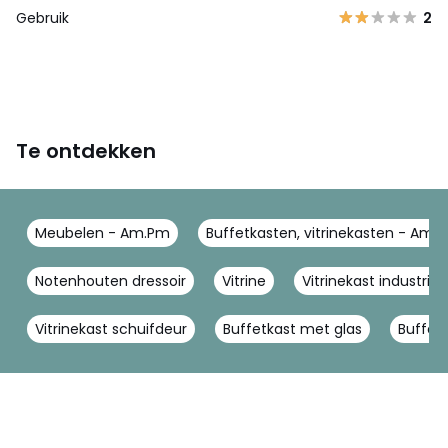
Gebruik
2
Te ontdekken
Meubelen - Am.Pm
Buffetkasten, vitrinekasten - Am.
Notenhouten dressoir
Vitrine
Vitrinekast industriee
Vitrinekast schuifdeur
Buffetkast met glas
Buffet