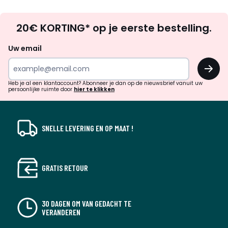
Op
20€ KORTING* op je eerste bestelling.
zoek
naar
Uw email
inspiratie
OK
en
!
verrassingen?
Heb je al een klantaccount? Abonneer je dan op de nieuwsbrief vanuit uw
persoonlijke ruimte door
hier te klikken
SNELLE LEVERING EN OP MAAT !
GRATIS RETOUR
30 DAGEN OM VAN GEDACHT TE
VERANDEREN