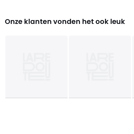
• Binnenzijde lade: 78 x 80 cm
• Binnenin het luik: 78 x 26 cm
• Binnenzijde deuren: 78 x 35 cm
Onze klanten vonden het ook leuk
Levering
Poten zelf te monteren. !
! .
Afmetingen en gewicht van de pakketten
1 pakket
• B168 x H48 x D50 cm, 80,5 kg
Kleuren
Zwart
Maten
één maat
Downloads
Monteerplan