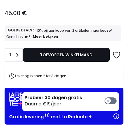
45.00
45.00 €
€.
GOEDE DEALS :
10% bij aankoop van 2 artikelen naar keuze*
GOEDE
Meer bekijken
Geniet ervan !
DEALS
:
10%
Aantal
1
TOEVOEGEN WINKELMAND
bij
aankoop
van
2
artikelen
Levering binnen 2 tot 3 dagen
naar
keuze*
Geniet
ervan
Probeer 30 dagen gratis
!
Daarna €19/jaar
(1)
Gratis levering
met La Redoute +