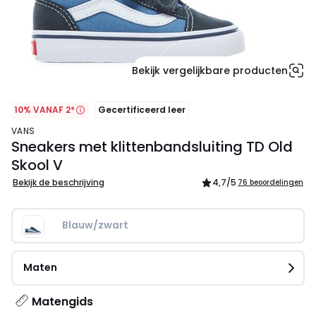
Bekijk vergelijkbare producten
10% VANAF 2*
Gecertificeerd leer
VANS
Sneakers met klittenbandsluiting TD Old
Skool V
Bekijk de beschrijving
4,7
/5
76 beoordelingen
Blauw/zwart
Maten
Matengids