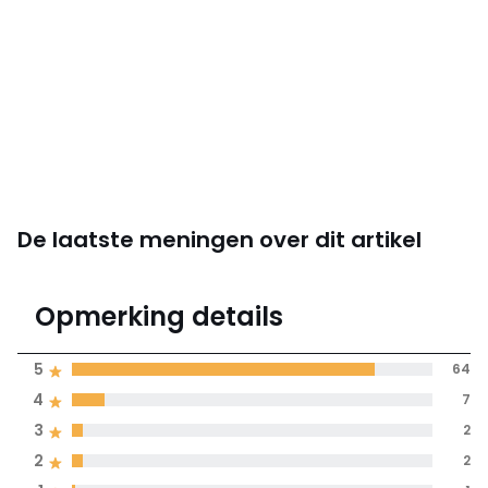
De laatste meningen over dit artikel
4.7
Opmerking details
76 mening(en)
gemiddelde
5
64
bereikt door alle
4
7
landen
3
2
100% gecertificeerde
2
2
beoordelingen,