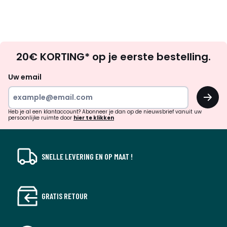
Op
20€ KORTING* op je eerste bestelling.
zoek
naar
Uw email
inspiratie
OK
en
!
verrassingen?
Heb je al een klantaccount? Abonneer je dan op de nieuwsbrief vanuit uw
persoonlijke ruimte door
hier te klikken
SNELLE LEVERING EN OP MAAT !
GRATIS RETOUR