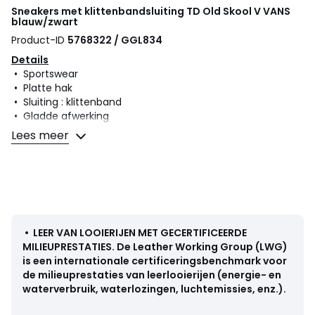
Sneakers met klittenbandsluiting TD Old Skool V
VANS
blauw/zwart
Product-ID
5768322 / GGL834
Details
• Sportswear
• Platte hak
• Sluiting : klittenband
• Gladde afwerking
Lees meer
Samenstelling en onderhoud
• Bovenzijde/Schacht : 56% leer, 44% stof
• Voering : 100% textiel
• Binnenzool : 100% textiel
• Loopzool : 100% rubber
•
LEER VAN LOOIERIJEN MET GECERTIFICEERDE
MILIEUPRESTATIES
.
De Leather Working Group (LWG)
is een internationale certificeringsbenchmark voor
de milieuprestaties van leerlooierijen (energie- en
Kleuren
Blauw/zwart
waterverbruik, waterlozingen, luchtemissies, enz.).
Maten
20, 21, 21 1/2, 22, 23 1/2, 24, 25, 26