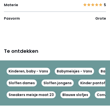
Materie
5
Pasvorm
Grote
Te ontdekken
Kinderen, baby - Vans
Babymeisjes - Vans
Baby
Sloffen dames
Sloffen jongens
Kinder pantoffe
Sneakers meisje maat 23
Blauwe slofjes
Conver