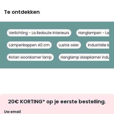
Te ontdekken
Verlichting - La Redoute Interieurs
Hanglampen - La Re
Lampenkappen 40 cm
Lustre osier
Industriële kr
Rotan woonkamer lamp
Hanglamp slaapkamer industr
Op
20€ KORTING* op je eerste bestelling.
zoek
naar
Uw email