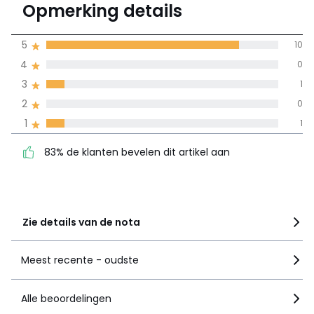
4.5
Opmerking details
12 mening(en)
gemiddelde bereikt
5
10
door alle landen
4
0
3
1
100% gecertificeerde beoordelingen,
La Redoute zet zich in
2
0
83% de klanten bevelen
5
10
1
1
dit artikel aan
4
0
83% de klanten bevelen dit artikel aan
3
1
2
0
1
1
Zie details van de nota
Meest recente - oudste
Alle beoordelingen