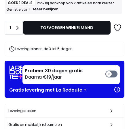
GOEDE DEALS :
25% bij aankoop van 2 artikelen naar keuze*
GOEDE
Meer bekijken
Geniet ervan !
DEALS
:
25%
Aantal
1
TOEVOEGEN WINKELMAND
bij
aankoop
van
2
artikelen
Levering binnen de 3 tot 5 dagen
naar
keuze*
Geniet
ervan
Probeer 30 dagen gratis
!
Daarna €19/jaar
Gratis levering met La Redoute +
Leveringskosten
Gratis en makkelijk retourneren