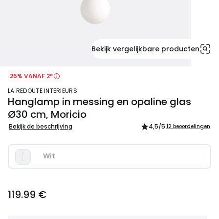
Bekijk vergelijkbare producten
25% VANAF 2*
LA REDOUTE INTERIEURS
Hanglamp in messing en opaline glas
Ø30 cm, Moricio
Bekijk de beschrijving
4,5
/5
12 beoordelingen
Wit
119.99
119.99 €
€.