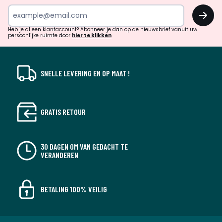
inspiratie
OK
en
!
verrassingen?
Heb je al een klantaccount? Abonneer je dan op de nieuwsbrief vanuit uw
persoonlijke ruimte door
hier te klikken
SNELLE LEVERING EN OP MAAT !
GRATIS RETOUR
30 DAGEN OM VAN GEDACHT TE
VERANDEREN
BETALING 100% VEILIG