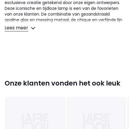
exclusieve creatie getekend door onze eigen ontwerpers.
Deze iconische en tijdloze lamp is een van de favorieten
van onze klanten. De combinatie van gezandstraald
opaline glas en messing metaal, de chique en verfijnde lijn
doet denken aan de jaren 30. Geraffineerd en iconisch.
Lees meer
Omschrijving
• Ijzer met messing afwerking
• Lampenkap in mat opaline glas
• Fitting E27 voor lamp LED 8W max. (niet bijgeleverd)
• Aangepast voor lampen met energiewaarde A
Afmetingen
• Hoogte : 132 cm
Onze klanten vonden het ook leuk
• Diameter : 30 cm
Afmetingen en gewicht van de pakketten
1 pakket
• B40 x H38 x D39 cm, 2,35 kg
Kleuren
Wit
Maten
één maat