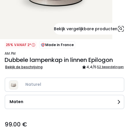
Bekijk vergelijkbare producten
25% VANAF 2*
Made in France
AM.PM
Dubbele lampenkap in linnen Epilogon
Bekijk de beschrijving
4,4
/5
52 beoordelingen
Naturel
Maten
99.00
99.00 €
€.