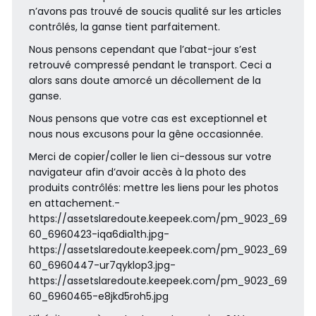
n’avons pas trouvé de soucis qualité sur les articles
contrôlés, la ganse tient parfaitement.
Nous pensons cependant que l’abat-jour s’est
retrouvé compressé pendant le transport. Ceci a
alors sans doute amorcé un décollement de la
ganse.
Nous pensons que votre cas est exceptionnel et
nous nous excusons pour la gêne occasionnée.
Merci de copier/coller le lien ci-dessous sur votre
navigateur afin d’avoir accès à la photo des
produits contrôlés: mettre les liens pour les photos
en attachement.-
https://assetslaredoute.keepeek.com/pm_9023_69
60_6960423-iqa6dia1th.jpg-
https://assetslaredoute.keepeek.com/pm_9023_69
60_6960447-ur7qyklop3.jpg-
https://assetslaredoute.keepeek.com/pm_9023_69
60_6960465-e8jkd5roh5.jpg