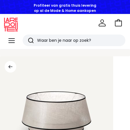
Profiteer van gratis thuis levering
op al de Mode & Home aankopen
Naar
het
La
winke
Redoute
Menu
Zoeken
Laatst
bekeken
artikelen