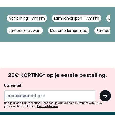
Verlichting - Am.Pm
Lampenkappen - Am.Pm
Lam
Lampenkap zwart
Moderne lampenkap
Bamboe r
Op
20€ KORTING* op je eerste bestelling.
zoek
naar
Uw email
inspiratie
OK
en
!
verrassingen?
Heb je al een klantaccount? Abonneer je dan op de nieuwsbrief vanuit uw
persoonlijke ruimte door
hier te klikken