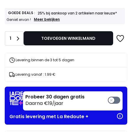
GOEDE DEALS :
25% bij aankoop van 2 artikelen naar keuze*
GOEDE
Meer bekijken
Geniet ervan !
DEALS
:
25%
Aantal
1
TOEVOEGEN WINKELMAND
bij
aankoop
van
2
artikelen
Levering binnen de 3 tot 5 dagen
naar
keuze*
Geniet
Levering vanaf :
1.99 €
ervan
!
Probeer 30 dagen gratis
Daarna €19/jaar
Gratis levering met La Redoute +