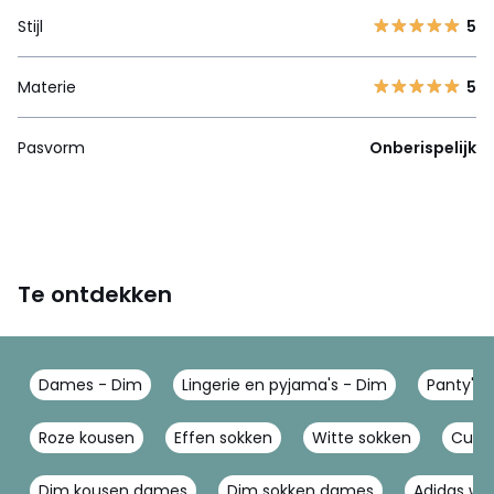
Stijl
5
Materie
5
Pasvorm
Onberispelijk
Te ontdekken
Dames - Dim
Lingerie en pyjama's - Dim
Panty's,
Roze kousen
Effen sokken
Witte sokken
Culot
Dim kousen dames
Dim sokken dames
Adidas wit