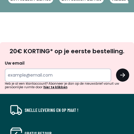
Op
20€ KORTING* op je eerste bestelling.
zoek
naar
Uw email
inspiratie
OK
en
!
verrassingen?
Heb je al een klantaccount? Abonneer je dan op de nieuwsbrief vanuit uw
persoonlijke ruimte door
hier te klikken
SNELLE LEVERING EN OP MAAT !
GRATIS RETOUR