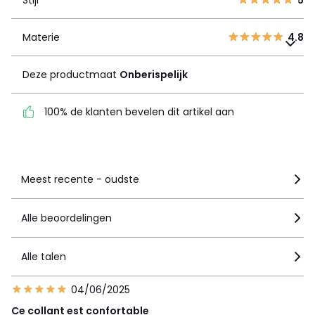
Stijl
5
1
0
Materie
4.8
Materie
Deze productmaat
4.8
Onberispelijk
Deze productmaat
Onberispelijk
100% de klanten bevelen
dit artikel aan
100% de klanten bevelen dit artikel aan
Zie details van de nota
Meest recente - oudste
Alle beoordelingen
Alle talen
04/06/2025
Ce collant est confortable