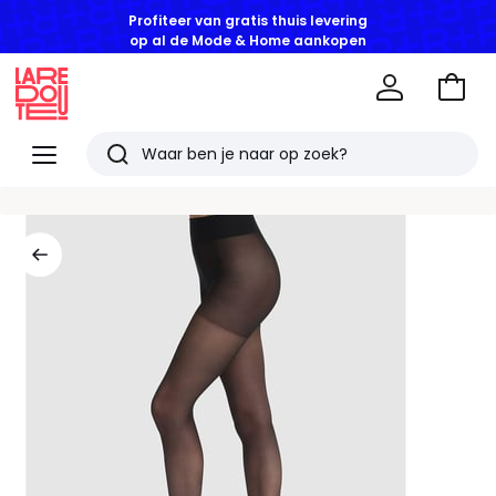
Profiteer van gratis thuis levering
op al de Mode & Home aankopen
Naar
het
La
winke
Redoute
Menu
Zoeken
Laatst
bekeken
artikelen