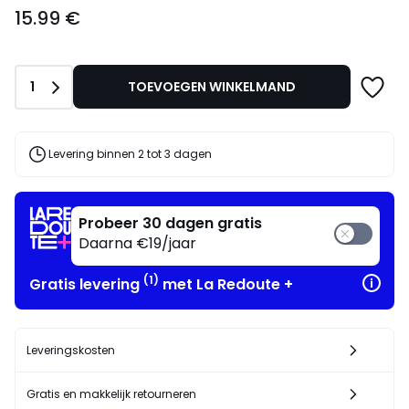
15.99
15.99 €
€.
Aantal
1
TOEVOEGEN WINKELMAND
Levering binnen 2 tot 3 dagen
Probeer 30 dagen gratis
Daarna €19/jaar
(1)
Gratis levering
met La Redoute +
Leveringskosten
Gratis en makkelijk retourneren