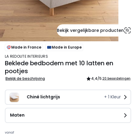
Bekijk vergelijkbare producten
Made in France
Made in Europe
LA REDOUTE INTERIEURS
Beklede bedbodem met 10 latten en
pootjes
Bekijk de beschrijving
4,4
/5
20 beoordelingen
Chiné lichtgrijs
+
1
Kleur
Maten
Prijs
vanaf