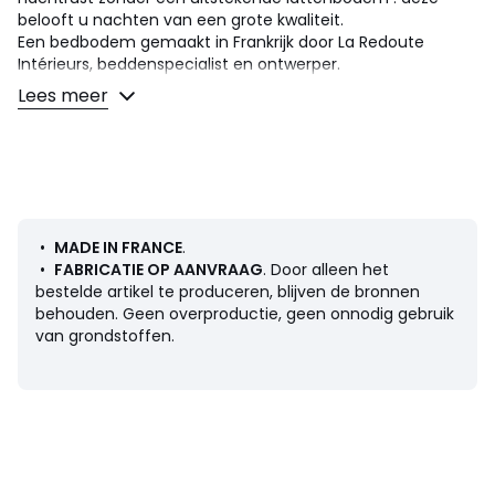
belooft u nachten van een grote kwaliteit.
Een bedbodem gemaakt in Frankrijk door La Redoute
Intérieurs, beddenspecialist en ontwerper.
Lees meer
• Type bedbodem : bekleding met beklede latten
• Vastheid : stevig comfort
• + punt : beklede latten, voorkomt het verschuiven van
de matras
Hoe kiest u uw beddengoed ? Bekijk onze gids op de
website.
•
MADE IN FRANCE
.
Omschrijving
•
FABRICATIE OP AANVRAAG
. Door alleen het
• 10 latten in massief dennenhout
bestelde artikel te produceren, blijven de bronnen
• Kader in massief sparrehout
behouden. Geen overproductie, geen onnodig gebruik
• Centrale verstevigingsstaaf van sparrenhout
van grondstoffen.
• Centraal stalen inzetstuk voor het aanpassen van een
steunpoot (160 x 200 cm)
• Centrale tijk anti-slip 100% polyester
• Stof van fond met anti-stof behandeling
• Mêleestof 73% polypropyleen, 27% polyester
• Beklede afwerking
• Geleverd met 4 beukenhouten cilinderpoten