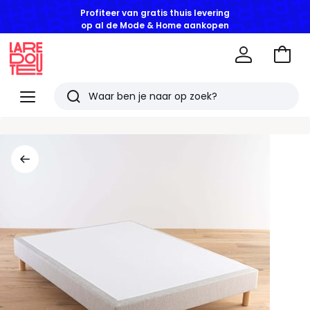
Profiteer van gratis thuis levering
op al de Mode & Home aankopen
Naar
het
La
winke
Redoute
Menu
Zoeken
Laatst
bekeken
artikelen