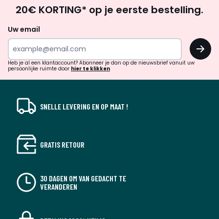
Op
20€ KORTING* op je eerste bestelling.
zoek
naar
Uw email
inspiratie
OK
en
!
verrassingen?
Heb je al een klantaccount? Abonneer je dan op de nieuwsbrief vanuit uw
persoonlijke ruimte door
hier te klikken
SNELLE LEVERING EN OP MAAT !
GRATIS RETOUR
30 DAGEN OM VAN GEDACHT TE
VERANDEREN