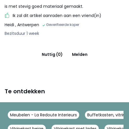
is met stevig goed materiaal gemaakt.
Ik zal dit artikel aanraden aan een vriend(in)
Heidi
, Antwerpen
Geverifieerde koper
Bezitsduur 1 week
Nuttig (0)
Melden
Te ontdekken
Meubelen - La Redoute Interieurs
Buffetkasten, vitrine
Vitrinekast beige
Vitrinekast met lades
Vitrinekas