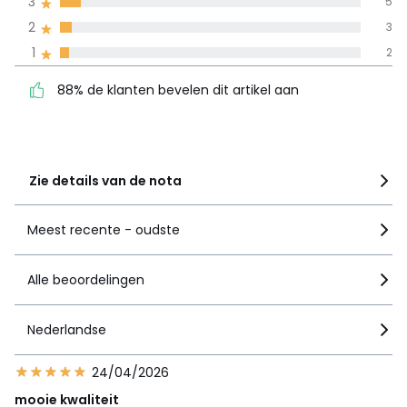
3
5
100% gecertificeerde beoordelingen,
La Redoute zet zich in
2
3
88% de klanten bevelen
5
37
1
2
dit artikel aan
4
24
88% de klanten bevelen dit artikel aan
3
5
2
3
1
2
Zie details van de nota
Meest recente - oudste
Alle beoordelingen
Nederlandse
24/04/2026
mooie kwaliteit