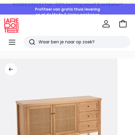
Profiteer van gratis thuis levering
op al de Mode & Home aankopen
Naar
het
La
winke
Redoute
Menu
Zoeken
Laatst
bekeken
artikelen