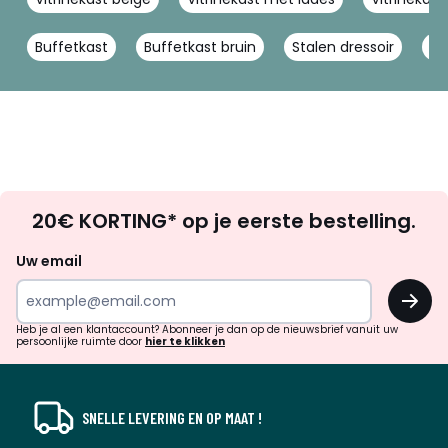
Buffetkast
Buffetkast bruin
Stalen dressoir
Ho
Op
20€ KORTING* op je eerste bestelling.
zoek
naar
Uw email
inspiratie
OK
en
!
verrassingen?
Heb je al een klantaccount? Abonneer je dan op de nieuwsbrief vanuit uw
persoonlijke ruimte door
hier te klikken
SNELLE LEVERING EN OP MAAT !