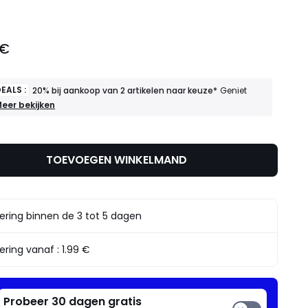
 €
EALS :
20% bij aankoop van 2 artikelen naar keuze*
Geniet
OEDE
eer bekijken
EALS
0%
ij
TOEVOEGEN WINKELMAND
ankoop
an
rtikelen
aar
ering binnen de 3 tot 5 dagen
euze*
eniet
rvan
ering vanaf :
1.99 €
Probeer 30 dagen gratis