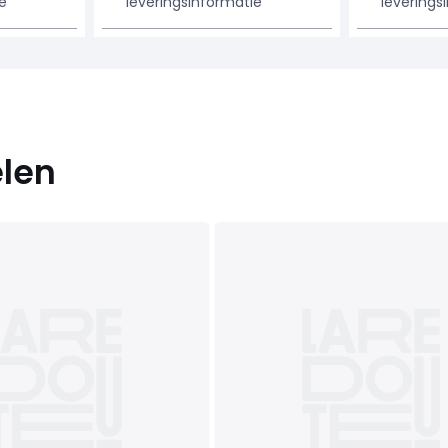
e
leveringsinformatie
leverings
elen