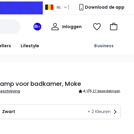
Download de app
NL
Mijn
Inloggen
Mijn
Kijk
Naar
profiel
La
mijn
het
Redoute
wishlist
winkelma
ellers
Lifestyle
Business
+
ruimte
amp voor badkamer, Moke
beschrijving
4,1
/5
27 beoordelingen
Zwart
+
2
Kleuren
l