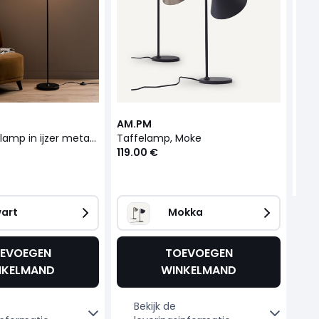
149
AM.PM
Staande leeslamp in ijzer metaal, Moke
Taffelamp, Moke
119.00 €
art
Mokka   
EVOEGEN
TOEVOEGEN
NKELMAND
WINKELMAND
Bekijk de