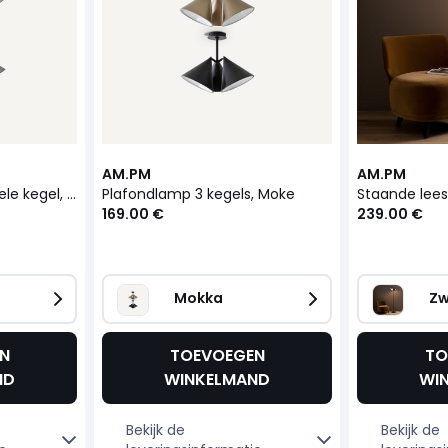
AM.PM
AM.PM
Wandlamp met dubbele kegel, Moke
Plafondlamp 3 kegels, Moke
169.00 €
239.00 €
Mokka   
Zw
N
TOEVOEGEN
TO
ND
WINKELMAND
WI
Bekijk de
Bekijk de