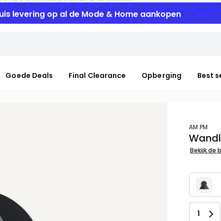
uis levering
op al de Mode & Home aankopen
Goede Deals
Final Clearance
Opberging
Best s
AM.PM
Wandl
Bekijk de 
Aanta
1