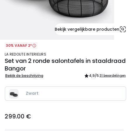
Bekijk vergelijkbare producten
30% VANAF 2*
LA REDOUTE INTERIEURS
Set van 2 ronde salontafels in staaldraad
Bangor
Bekijk de beschrijving
4,9
/5
31 beoordelingen
Zwart
299.00
299.00 €
€.