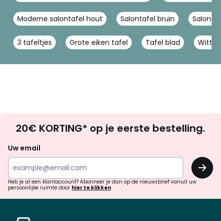
Moderne salontafel hout
Salontafel bruin
Salontaf
3 tafeltjes
Grote eiken tafel
Tafel blad
Witte 
Op
20€ KORTING* op je eerste bestelling.
zoek
naar
Uw email
inspiratie
OK
en
!
verrassingen?
Heb je al een klantaccount? Abonneer je dan op de nieuwsbrief vanuit uw
persoonlijke ruimte door
hier te klikken