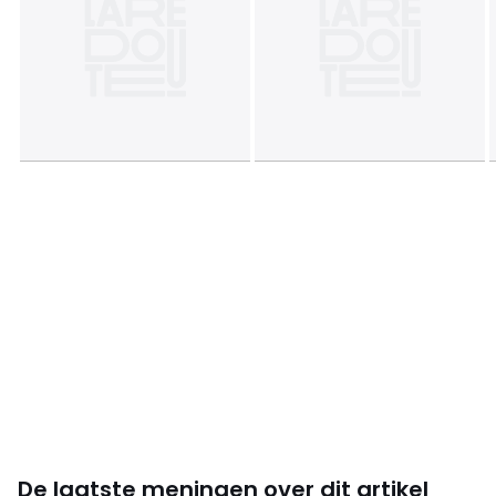
Afmetingen en gewicht van de pakketten
1 pakket
• B78 x H44 x D77 cm, 20,72 kg
Kleuren
Zwart
Maten
één maat
De laatste meningen over dit artikel