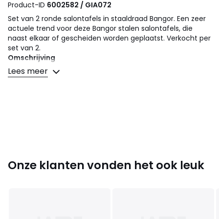
Product-ID
6002582 / GIA072
Set van 2 ronde salontafels in staaldraad Bangor. Een zeer
actuele trend voor deze Bangor stalen salontafels, die
naast elkaar of gescheiden worden geplaatst. Verkocht per
set van 2.
Omschrijving
• Verkocht per set van 2 ronde slaontafels in verschillende
Lees meer
afmetingen
• In staal, zwarte verf, epoxy afwerking
Afmetingen
Totaal groot model
• Diameter : 70 cm
• Hoogte : 30 cm
• Plateau : Ø60 cm
Onze klanten vonden het ook leuk
Totaal klein model
• Breedte : 59 cm
• Hoogte : 20 cm
• Plateau : Ø50 cm
• Gemonteerd geleverd.