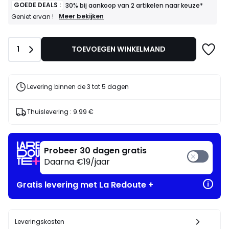
GOEDE DEALS :
30% bij aankoop van 2 artikelen naar keuze*
GOEDE
Meer bekijken
Geniet ervan !
DEALS
:
30%
Aantal
1
TOEVOEGEN WINKELMAND
bij
aankoop
van
2
artikelen
Levering binnen de 3 tot 5 dagen
naar
keuze*
Geniet
Thuislevering :
9.99 €
ervan
!
Probeer 30 dagen gratis
Daarna €19/jaar
Gratis levering met La Redoute +
Leveringskosten