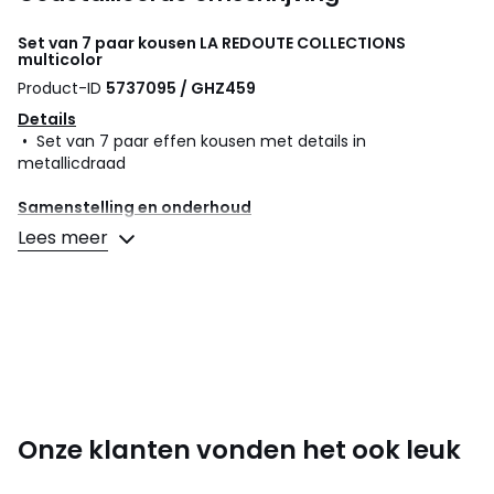
Set van 7 paar kousen
LA REDOUTE COLLECTIONS
multicolor
Product-ID
5737095 / GHZ459
Details
• Set van 7 paar effen kousen met details in
metallicdraad
Samenstelling en onderhoud
• 73% katoen, 24% polyamide, 2% elasthan, 1% metallic
Lees meer
vezels
• Wassen op 30°
• Niet drogen in de droogtrommel
• Niet strijken / geen bleekmiddel
• Geen droogkuis
Onze klanten vonden het ook leuk
Productfiche met betrekking tot milieukwaliteiten en -
kenmerken
• Herkomst van de productie (weving, verving, confectie):