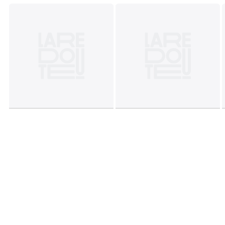
Turkije
Kleuren
Multicolor
Maten
19/22, 23/26, 27/30, 31/34, 35/38, 39/42