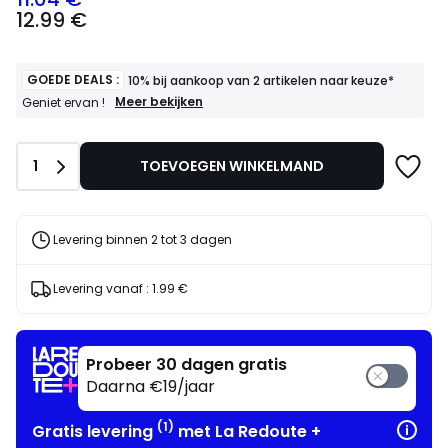
12.99
12.99 €
€
Schrijf
je
in
GOEDE DEALS :
10% bij aankoop van 2 artikelen naar keuze*
voor
GOEDE
Meer bekijken
Geniet ervan !
DEALS
ons
:
programma
10%
om
Aantal
1
TOEVOEGEN WINKELMAND
bij
in
aankoop
plaats
van
daarvan
2
artikelen
te
Levering binnen 2 tot 3 dagen
naar
betalen
keuze*
11.04
Geniet
Levering vanaf :
1.99 €
€.
ervan
!
Probeer 30 dagen gratis
Daarna €19/jaar
(1)
Gratis levering
met La Redoute +