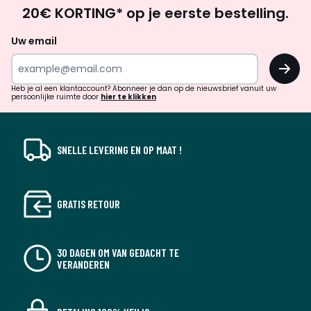
Op
20€ KORTING* op je eerste bestelling.
zoek
naar
Uw email
inspiratie
OK
en
!
verrassingen?
Heb je al een klantaccount? Abonneer je dan op de nieuwsbrief vanuit uw
persoonlijke ruimte door
hier te klikken
SNELLE LEVERING EN OP MAAT !
GRATIS RETOUR
30 DAGEN OM VAN GEDACHT TE
VERANDEREN