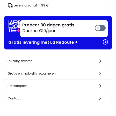
keuze*
Geniet
Levering vanaf :
1.99 €
ervan
!
Probeer 30 dagen gratis
Daarna €19/jaar
Gratis levering met La Redoute +
Leveringskosten
Gratis en makkelijk retourneren
Betaalopties
Contact