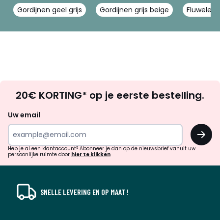
Gordijnen geel grijs
Gordijnen grijs beige
Fluwelen 
Op
20€ KORTING* op je eerste bestelling.
zoek
naar
Uw email
inspiratie
OK
en
!
verrassingen?
Heb je al een klantaccount? Abonneer je dan op de nieuwsbrief vanuit uw
persoonlijke ruimte door
hier te klikken
SNELLE LEVERING EN OP MAAT !