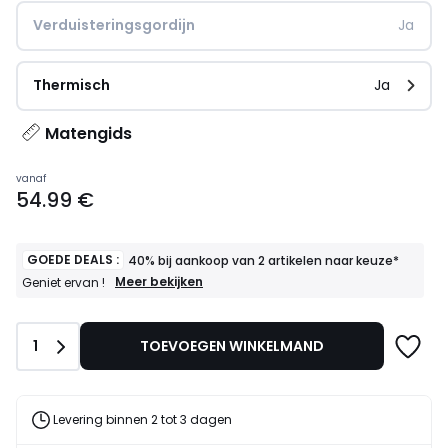
Verduisteringsgordijn
Ja
Thermisch
Ja
Matengids
Prijs
vanaf
54.99 €
vanaf
54.99
€.
GOEDE DEALS :
40% bij aankoop van 2 artikelen naar keuze*
GOEDE
Meer bekijken
Geniet ervan !
DEALS
:
40%
Aantal
1
TOEVOEGEN WINKELMAND
bij
aankoop
van
2
artikelen
Levering binnen 2 tot 3 dagen
naar