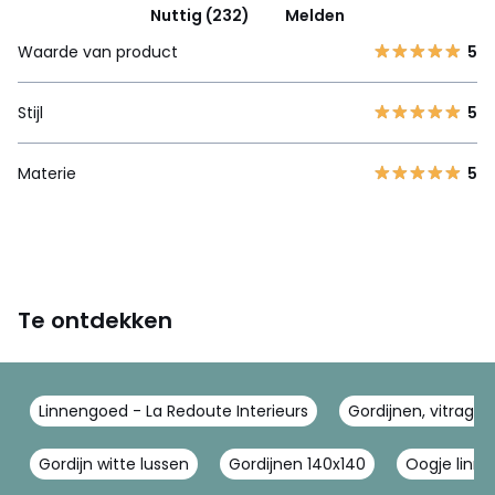
Nuttig (232)
Melden
Waarde van product
5
Stijl
5
Materie
5
Te ontdekken
Linnengoed - La Redoute Interieurs
Gordijnen, vitrages
Gordijn witte lussen
Gordijnen 140x140
Oogje linne