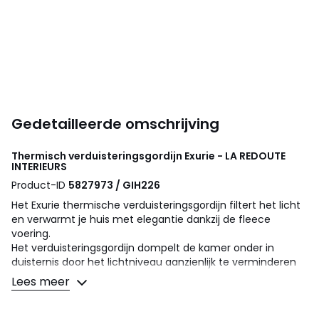
Gedetailleerde omschrijving
Thermisch verduisteringsgordijn Exurie - LA REDOUTE
INTERIEURS
Product-ID
5827973 / GIH226
Het Exurie thermische verduisteringsgordijn filtert het licht
en verwarmt je huis met elegantie dankzij de fleece
voering.
Het verduisteringsgordijn dompelt de kamer onder in
duisternis door het lichtniveau aanzienlijk te verminderen
en houdt de buitenwereld buiten.
Lees meer
De lussen geven het gordijn een gelijkmatige golf en een
perfecte rechte val.