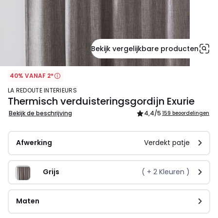
Bekijk vergelijkbare producten
40% VANAF 2*
LA REDOUTE INTERIEURS
Thermisch verduisteringsgordijn Exurie
Bekijk de beschrijving
4,4
/5
159 beoordelingen
Afwerking
Verdekt patje
Grijs
( +
2
Kleuren )
Maten