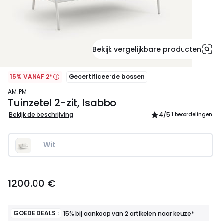
Bekijk vergelijkbare producten
15% VANAF 2*
Gecertificeerde bossen
AM.PM
Tuinzetel 2-zit, Isabbo
Bekijk de beschrijving
4
/5
1 beoordelingen
Wit
1200.00
1200.00 €
€.
GOEDE DEALS :
15% bij aankoop van 2 artikelen naar keuze*