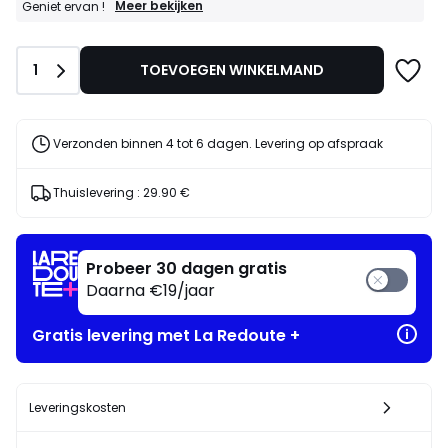
GOEDE
Meer bekijken
Geniet ervan !
DEALS
:
15%
Aantal
1
TOEVOEGEN WINKELMAND
bij
aankoop
van
2
artikelen
Verzonden binnen 4 tot 6 dagen. Levering op afspraak
naar
keuze*
Geniet
Thuislevering :
29.90 €
ervan
!
Probeer 30 dagen gratis
Daarna €19/jaar
Gratis levering met La Redoute +
Leveringskosten