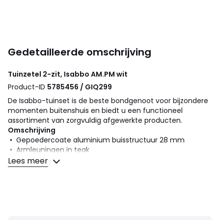
Gedetailleerde omschrijving
Tuinzetel 2-zit, Isabbo
AM.PM
wit
Product-ID
5785456 / GIQ299
De Isabbo-tuinset is de beste bondgenoot voor bijzondere
momenten buitenshuis en biedt u een functioneel
assortiment van zorgvuldig afgewerkte producten.
Omschrijving
• Gepoedercoate aluminium buisstructuur 28 mm
• Armleuningen in teak
• Latten in teak
Lees meer
• FSC®-gecertificeerd teakhout
• Bekleding kussens Olefin 100% polyester, kleur wit, piping
afwerking in zwart
• Vulling mousse 25 kg/m²
• Afhoesbaar