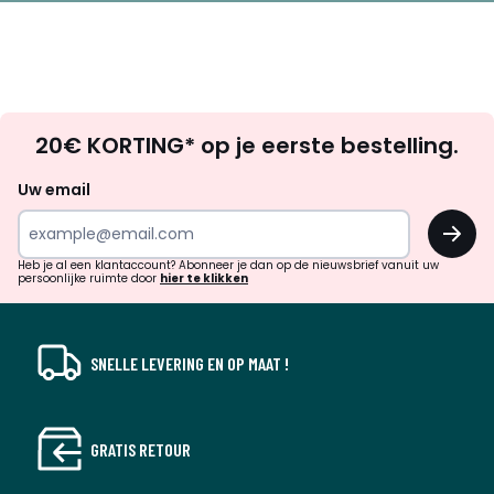
Op
20€ KORTING* op je eerste bestelling.
zoek
naar
Uw email
inspiratie
OK
en
!
verrassingen?
Heb je al een klantaccount? Abonneer je dan op de nieuwsbrief vanuit uw
persoonlijke ruimte door
hier te klikken
SNELLE LEVERING EN OP MAAT !
GRATIS RETOUR