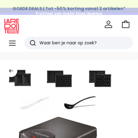
GOEDE DEALS | Tot -50% korting vanaf 2 artikelen*
Profiteer van gratis thuis levering
op al de Mode & Home aankopen
Naar
het
La
winke
Redoute
Menu
Zoeken
Laatst
bekeken
artikelen