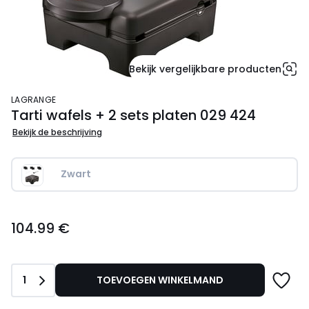
Bekijk vergelijkbare producten
LAGRANGE
Tarti wafels + 2 sets platen 029 424
Bekijk de beschrijving
Zwart
104.99
104.99 €
€.
Aantal
1
TOEVOEGEN WINKELMAND