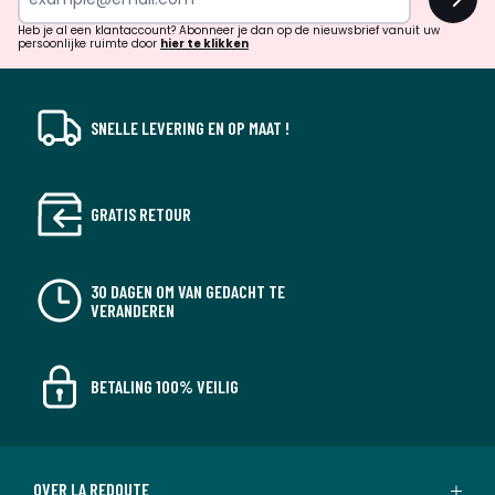
en
!
verrassingen?
Heb je al een klantaccount? Abonneer je dan op de nieuwsbrief vanuit uw
persoonlijke ruimte door
hier te klikken
SNELLE LEVERING EN OP MAAT !
GRATIS RETOUR
30 DAGEN OM VAN GEDACHT TE
VERANDEREN
BETALING 100% VEILIG
OVER LA REDOUTE