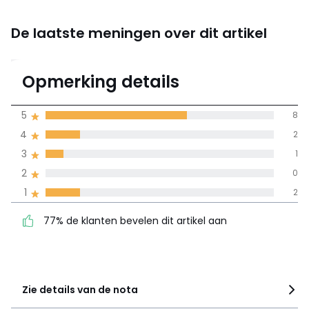
De laatste meningen over dit artikel
4.1
Opmerking details
13 mening(en)
gemiddelde bereikt
5
8
door alle landen
4
2
3
1
100% gecertificeerde beoordelingen,
La Redoute zet zich in
2
0
77% de klanten bevelen
5
8
1
2
dit artikel aan
4
2
77% de klanten bevelen dit artikel aan
3
1
2
0
1
2
Zie details van de nota