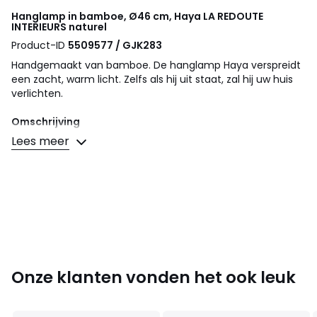
Hanglamp in bamboe, Ø46 cm, Haya
LA REDOUTE
INTERIEURS
naturel
Product-ID
5509577 / GJK283
Handgemaakt van bamboe. De hanglamp Haya verspreidt
een zacht, warm licht. Zelfs als hij uit staat, zal hij uw huis
verlichten.
Omschrijving
• Lampenkap in bamboe
Lees meer
• Structuur in ijzer
• Fittinghouder voor lamp E27
• Deze lamp wordt niet-geëlektrificeerd verkocht, de
elektrische kabel van Baulind wordt afzonderlijk verkocht op
de site
Afmetingen
• Diameter : 46 cm
• Hoogte : 46 cm
Onze klanten vonden het ook leuk
Afmetingen en gewicht van de pakketten
1 pakket