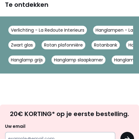
Te ontdekken
Verlichting - La Redoute Interieurs
Hanglampen - La Re
Zwart glas
Rotan plafonnière
Rotanbank
Hang
Hanglamp grijs
Hanglamp slaapkamer
Hanglamp z
Op
20€ KORTING* op je eerste bestelling.
zoek
naar
Uw email
inspiratie
OK