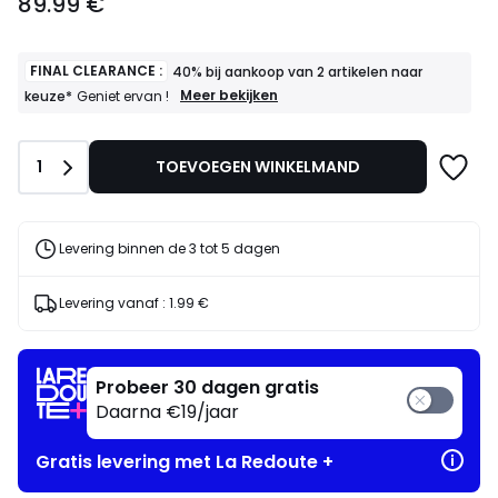
89.99 €
€.
FINAL CLEARANCE :
40% bij aankoop van 2 artikelen naar
FINAL
Meer bekijken
keuze*
Geniet ervan !
CLEARANCE
:
40%
Aantal
1
TOEVOEGEN WINKELMAND
bij
aankoop
van
2
artikelen
Levering binnen de 3 tot 5 dagen
naar
keuze*
Geniet
Levering vanaf :
1.99 €
ervan
!
Probeer 30 dagen gratis
Daarna €19/jaar
Gratis levering met La Redoute +