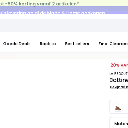
uis levering
op al de Mode & Home aankopen
Goede Deals
Back to
Best sellers
Final Clearan
20% VAN
LA REDOU
Bottin
Bekijk de 
Mate