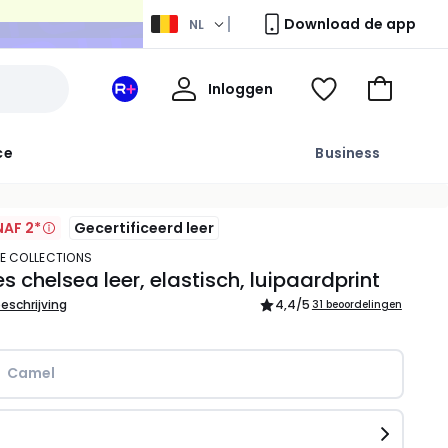
Download de app
NL
Mijn
Inloggen
Mijn
Kijk
Naar
profiel
La
mijn
het
Redoute
wishlist
winkelma
ce
Business
+
ruimte
AF 2*
Gecertificeerd leer
TE COLLECTIONS
es chelsea leer, elastisch, luipaardprint
beschrijving
4,4
/5
31 beoordelingen
Camel
n