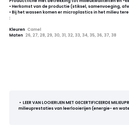
Productfiche met betrekking tot milieukwaliteiten en -
• Herkomst van de productie (stiksel, samenvoeging, afw
• Bij het wassen komen er microplastics in het milieu tere
:
Kleuren
Camel
Maten
26, 27, 28, 29, 30, 31, 32, 33, 34, 35, 36, 37, 38
•
LEER VAN LOOIERIJEN MET GECERTIFICEERDE MILIEUP
milieuprestaties van leerlooierijen (energie- en wate