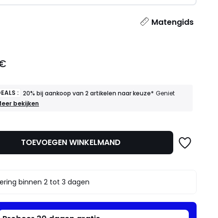
l
Matengids
 €
EALS :
20% bij aankoop van 2 artikelen naar keuze*
Geniet
OEDE
eer bekijken
EALS
0%
ij
TOEVOEGEN WINKELMAND
ankoop
an
rtikelen
aar
ering binnen 2 tot 3 dagen
euze*
eniet
rvan