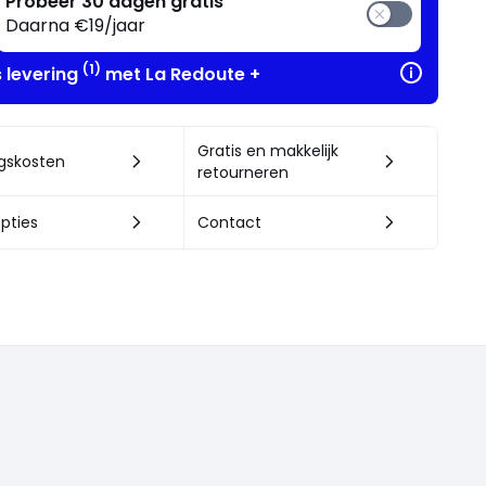
Probeer 30 dagen gratis
Daarna €19/jaar
(1)
s levering
met La Redoute +
Gratis en makkelijk
ngskosten
retourneren
pties
Contact