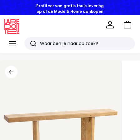
Profiteer van gratis thuis levering
op al de Mode & Home aankopen
Naar
het
La
winke
Redoute
Menu
Zoeken
Laatst
bekeken
artikelen