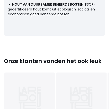
• Diepte : 33 cm
•
HOUT VAN DUURZAMER BEHEERDE BOSSEN
. FSC®-
• Hoogte van de poten : 67 cm
gecertificeerd hout komt uit ecologisch, sociaal en
economisch goed beheerde bossen.
• Zelf te monteren.
Afmetingen en gewicht van de pakketten
1 pakket
• B211 x H22 x D43 cm, 42 kg
Onze klanten vonden het ook leuk
Kleuren
Naturel Eikenhout
Maten
één maat
Downloads
Monteerplan