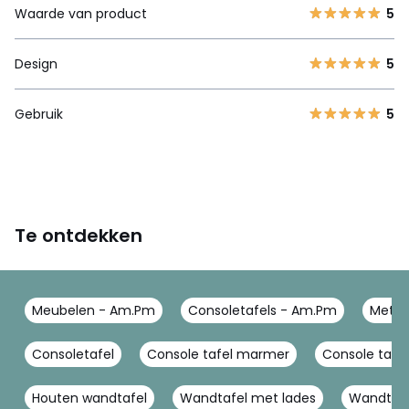
Waarde van product
5
Design
5
Gebruik
5
Te ontdekken
Meubelen - Am.Pm
Consoletafels - Am.Pm
Metal
Consoletafel
Console tafel marmer
Console tafel
Houten wandtafel
Wandtafel met lades
Wandtafe