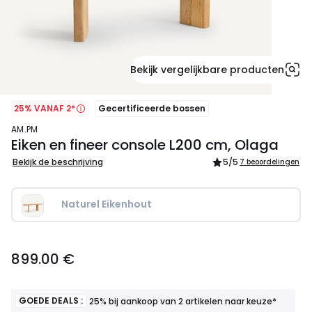
Bekijk vergelijkbare producten
25% VANAF 2*
Gecertificeerde bossen
AM.PM
Eiken en fineer console L200 cm, Olaga
Bekijk de beschrijving
5
/5
7 beoordelingen
Naturel Eikenhout
899.00
899.00 €
€.
GOEDE DEALS :
25% bij aankoop van 2 artikelen naar keuze*