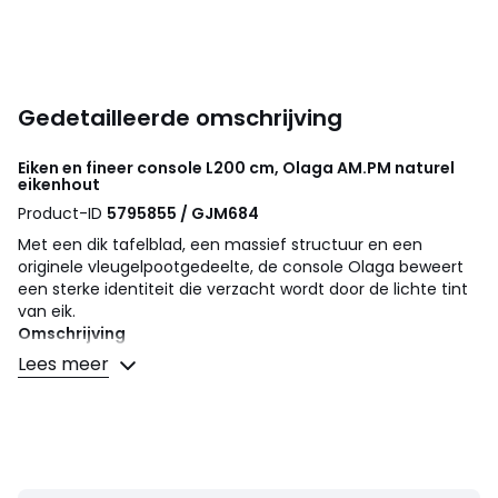
Gedetailleerde omschrijving
Eiken en fineer console L200 cm, Olaga
AM.PM
naturel
eikenhout
Product-ID
5795855 / GJM684
Met een dik tafelblad, een massief structuur en een
originele vleugelpootgedeelte, de console Olaga beweert
een sterke identiteit die verzacht wordt door de lichte tint
van eik.
Omschrijving
• Bovenblad en poten in met nitrocellulose afgewerkt
Lees meer
massief eikenhout
• Eiken MDF fineer onderkant
Afmetingen
• Breedte : 200 cm
• Hoogte : 75 cm