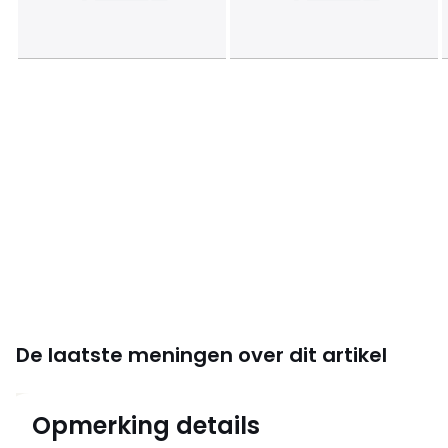
De laatste meningen over dit artikel
5
Opmerking details
7 mening(en)