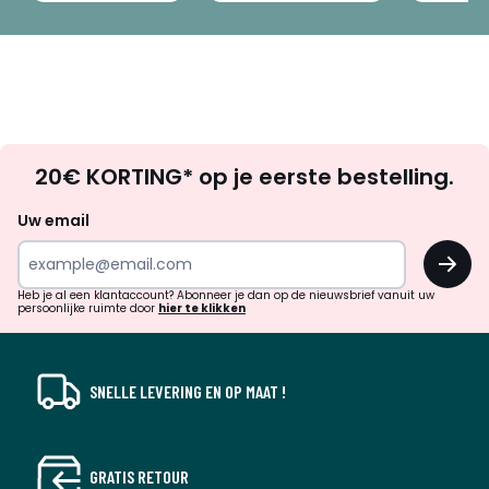
Op
20€ KORTING* op je eerste bestelling.
zoek
naar
Uw email
inspiratie
OK
en
!
verrassingen?
Heb je al een klantaccount? Abonneer je dan op de nieuwsbrief vanuit uw
persoonlijke ruimte door
hier te klikken
SNELLE LEVERING EN OP MAAT !
GRATIS RETOUR