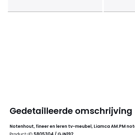
Gedetailleerde omschrijving
Notenhout, fineer en leren tv-meubel, Liamca
AM.PM
not
Product-ID
5805304 / GJN192