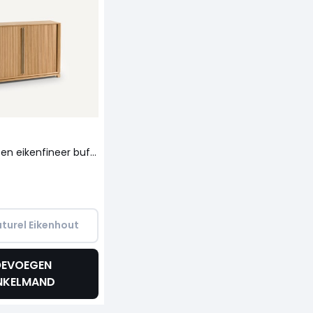
Eikenhouten en eikenfineer buffetkast, Liamca
turel Eikenhout
EVOEGEN
NKELMAND