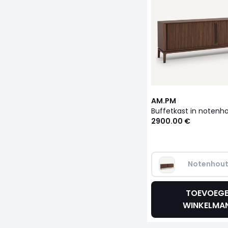
AM.PM
2900.00 €
Notenhou
TOEVOEG
WINKELMA