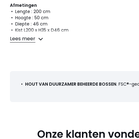
Afmetingen
• Lengte : 200 cm
• Hoogte : 50 cm
• Diepte : 46 cm
• Kist L200 x H35 x D46 cm
• Hoogte pootgedeelte : 15 cm
Lees meer
Bruikbaar
• Nissen opzij : L39 x D35 x H14 cm
• Nissen in het midden : L45 x D35 x H14 cm
• Eerste lade : L42 x D30 x H3 cm
• Volgende lades: L42 x D30 x H7 cm
•
HOUT VAN DUURZAMER BEHEERDE BOSSEN
. FSC®-ge
Levering
Gemonteerd geleverd. .
! .
Afmetingen en gewicht van de pakketten
1 pakket
Onze klanten vonde
• B207 x H53 x D57 cm, 73,5 kg