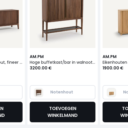
AM.PM
AM.PM
Buffetkast in notenhout, fineer en leer Liamca
Hoge buffetkast/bar in walnootfineer en leer, Liamca
3200.00 €
1900.00 €
t
Notenhout
Na
EN
TOEVOEGEN
TO
ND
WINKELMAND
WI