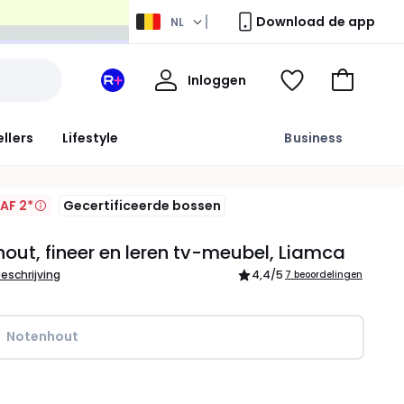
Download de app
NL
Mijn
Inloggen
Mijn
Kijk
Naar
profiel
La
mijn
het
Redoute
wishlist
winkelma
ellers
Lifestyle
Business
+
ruimte
AF 2*
Gecertificeerde bossen
out, fineer en leren tv-meubel, Liamca
beschrijving
4,4
/5
7 beoordelingen
Notenhout
l