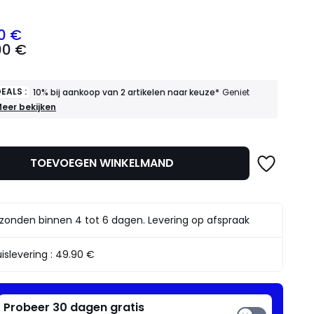
0 €
00 €
EALS :
10% bij aankoop van 2 artikelen naar keuze*
Geniet
OEDE
eer bekijken
EALS
mma
0%
ij
TOEVOEGEN WINKELMAND
ankoop
an
rtikelen
aar
zonden binnen 4 tot 6 dagen. Levering op afspraak
euze*
eniet
rvan
islevering :
49.90 €
Probeer 30 dagen gratis