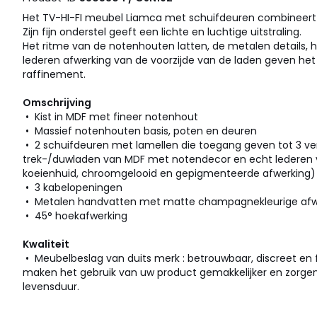
Het TV-HI-FI meubel Liamca met schuifdeuren combineert es
Zijn fijn onderstel geeft een lichte en luchtige uitstraling.
Het ritme van de notenhouten latten, de metalen details, 
lederen afwerking van de voorzijde van de laden geven het
raffinement.
Omschrijving
• Kist in MDF met fineer notenhout
• Massief notenhouten basis, poten en deuren
• 2 schuifdeuren met lamellen die toegang geven tot 3 ver
trek-/duwladen van MDF met notendecor en echt lederen v
koeienhuid, chroomgelooid en gepigmenteerde afwerking)
• 3 kabelopeningen
• Metalen handvatten met matte champagnekleurige afw
• 45° hoekafwerking
Kwaliteit
• Meubelbeslag van duits merk : betrouwbaar, discreet en 
maken het gebruik van uw product gemakkelijker en zorgen
levensduur.