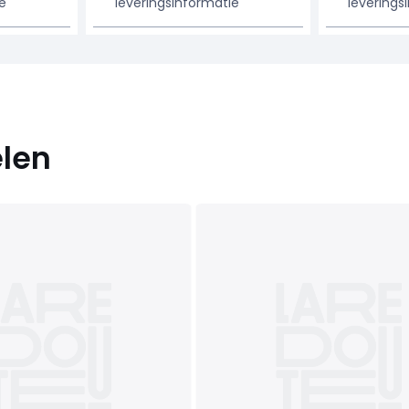
e
leveringsinformatie
leverings
elen