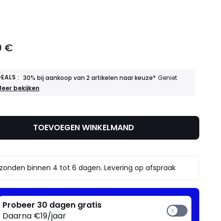
l
0 €
EALS :
30% bij aankoop van 2 artikelen naar keuze*
Geniet
OEDE
eer bekijken
EALS
30%
ij
TOEVOEGEN WINKELMAND
ankoop
an
rtikelen
aar
zonden binnen 4 tot 6 dagen. Levering op afspraak
euze*
eniet
rvan
Probeer 30 dagen gratis
Daarna €19/jaar