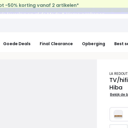
uis levering
op al de Mode & Home aankopen
Goede Deals
Final Clearance
Opberging
Best s
LA REDOUT
TV/hif
Hiba
Bekijk de 