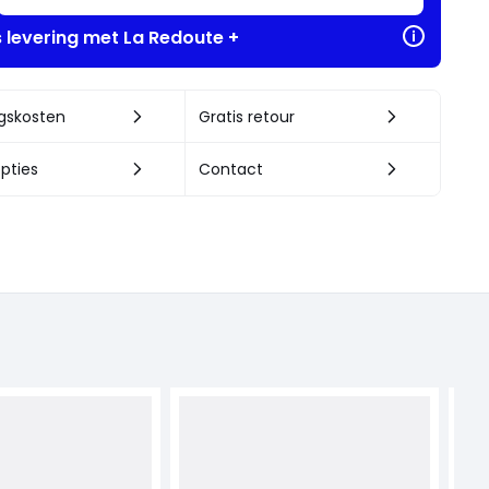
s levering met La Redoute +
ngskosten
Gratis retour
pties
Contact
LA 