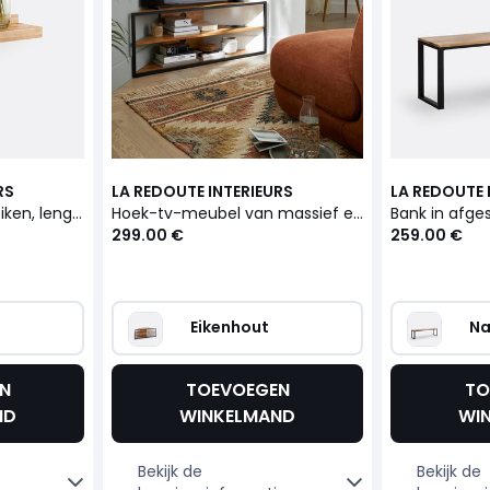
RS
LA REDOUTE INTERIEURS
LA REDOUTE 
Wandplank, massief eiken, lengte 80 cm, Hiba
Hoek-tv-meubel van massief eiken en staal, HIBA
299.00 €
259.00 €
Eikenhout
Na
N
TOEVOEGEN
TO
ND
WINKELMAND
WI
Bekijk de
Bekijk de