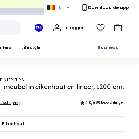
Download de app
NL
Mijn
Inloggen
Mijn
Kijk
Naar
profiel
La
mijn
het
Redoute
wishlist
winkelma
ellers
Lifestyle
Business
+
ruimte
E INTERIEURS
i-meubel in eikenhout en fineer, L200 cm,
beschrijving
4,8
/5
86 beoordelingen
Eikenhout