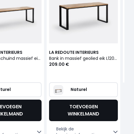
ro
155
INTERIEURS
LA REDOUTE INTERIEURS
Bank in afgeschuind massief eik met vernis L160 cm, Hiba
Bank in massief geolied eik L120 cm, Hiba
209.00 €
turel
Naturel
EVOEGEN
TOEVOEGEN
NKELMAND
WINKELMAND
Bekijk de