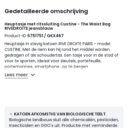
Gedetailleerde omschrijving
Heuptasje met ritssluiting Custine - The Waist Bag
RIVEDROITE
jeansblauw
Product-ID
5751751 / GKX467
Heuptasje in stevig katoen RIVE DROITE PARIS - model
CUSTINE. Met de riem kan hij rond het middel worden
gedragen of als schoudertas. Een tasje voor in de stad of
voor te sporten, ideaal voor sleutels, portefeuille,
portemonnee, smartphone...op te bergen
Details
Lees meer
• Vorm van de mand: Heuptas
• Gedragen met ceintuur
• Op de schouder te dragen
• Gekruist gedragen, verstelbare schouderriem: ca 62 cm
tot 112 cm.
• Verstelbare schouderriem
• Afmetingen: L25 x H17 cm
•
KATOEN AFKOMSTIG VAN BIOLOGISCHE TEELT
.
Biologische landbouw sluit alle chemicaliën, pesticiden,
Samenstelling en onderhoud
insecticiden en GGO's uit. Productie met verminderde