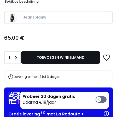
Bekijk de beschrijving
Jeansblauw
65.00
65.00 €
€.
Aantal
1
TOEVOEGEN WINKELMAND
Levering binnen 2 tot 3 dagen
Probeer 30 dagen gratis
Daarna €19/jaar
(1)
Gratis levering
met La Redoute +