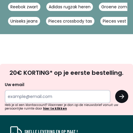
Reebok zwart
Adidas rugzak heren
Groene zomer
Uniseks jeans
Pieces crossbody tas
Pieces vest zw
Op
20€ KORTING* op je eerste bestelling.
zoek
naar
Uw email
inspiratie
OK
en
!
verrassingen?
Heb je al een klantaccount? Abonneer je dan op de nieuwsbrief vanuit uw
persoonlijke ruimte door
hier te klikken
SNELLE LEVERING EN OP MAAT !