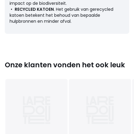
• Voornaamste stof : 100% katoen
impact op de biodiversiteit.
• Voering : 100% tergal
•
RECYCLED KATOEN
. Het gebruik van gerecycled
• Voornaamste stof : minstens 20% gerecycled katoen
katoen betekent het behoud van bepaalde
• Onderhoud : zie etiket
hulpbronnen en minder afval.
Kleuren
Jeansblauw
Maten
één maat
Onze klanten vonden het ook leuk