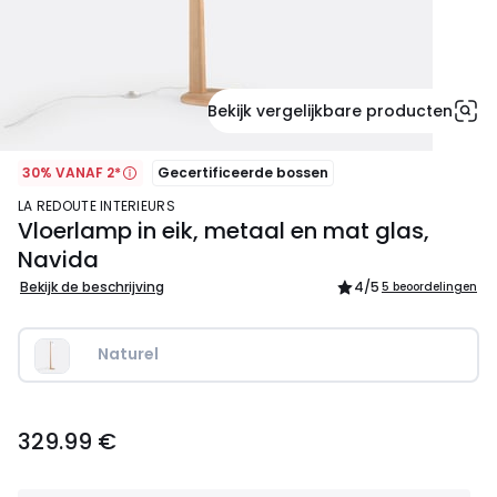
Bekijk vergelijkbare producten
30% VANAF 2*
Gecertificeerde bossen
LA REDOUTE INTERIEURS
Vloerlamp in eik, metaal en mat glas,
Navida
Bekijk de beschrijving
4
/5
5 beoordelingen
Naturel
329.99
329.99 €
€.