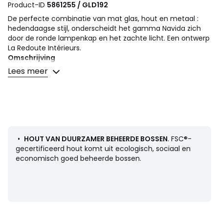
Product-ID
5861255 / GLD192
De perfecte combinatie van mat glas, hout en metaal :
hedendaagse stijl, onderscheidt het gamma Navida zich
door de ronde lampenkap en het zachte licht. Een ontwerp
La Redoute Intérieurs.
Omschrijving
• Structuur in eik
Lees meer
• Lampenkap in mat glas
• Epoxygelakte ijzeren staaf
• Fitting E14 voor LED-lamp van 4W max (niet
meegeleverd)
Afmetingen
• Breedte : 25 cm
•
HOUT VAN DUURZAMER BEHEERDE BOSSEN
. FSC®-
• Hoogte : 156,2 cm
gecertificeerd hout komt uit ecologisch, sociaal en
• Diepte : 30 cm
economisch goed beheerde bossen.
• Lampenkap : Ø20 x H22,8 cm
Afmetingen en gewicht van de pakketten
1 pakket