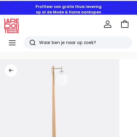
Profiteer van gratis thuis levering
op al de Mode & Home aankopen
Naar
het
La
winke
Redoute
Menu
Zoeken
Laatst
bekeken
artikelen