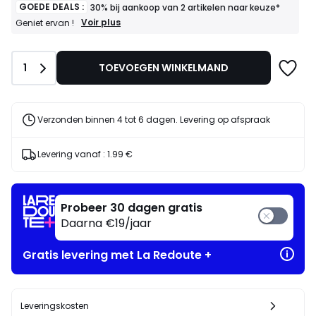
GOEDE DEALS :
30% bij aankoop van 2 artikelen naar keuze*
GOEDE
Voir plus
Geniet ervan !
DEALS
:
30%
Aantal
1
TOEVOEGEN WINKELMAND
bij
aankoop
van
2
artikelen
Verzonden binnen 4 tot 6 dagen. Levering op afspraak
naar
keuze*
Geniet
Levering vanaf :
1.99 €
ervan
!
Probeer 30 dagen gratis
Daarna €19/jaar
Gratis levering met La Redoute +
Leveringskosten