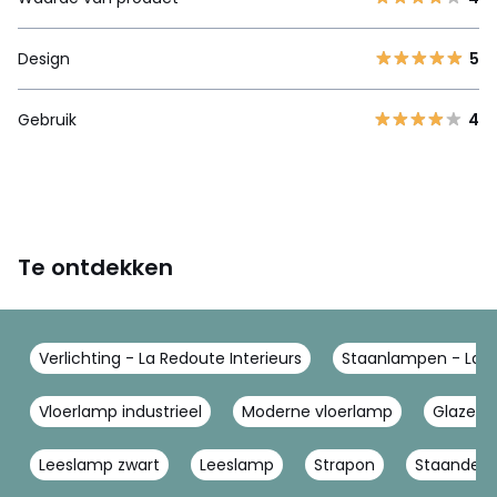
Design
5
Gebruik
4
Te ontdekken
Verlichting - La Redoute Interieurs
Staanlampen - La R
Vloerlamp industrieel
Moderne vloerlamp
Glazen 
Leeslamp zwart
Leeslamp
Strapon
Staande l