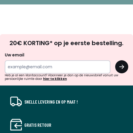
Op
20€ KORTING* op je eerste bestelling.
zoek
naar
Uw email
inspiratie
OK
en
!
verrassingen?
Heb je al een klantaccount? Abonneer je dan op de nieuwsbrief vanuit uw
persoonlijke ruimte door
hier te klikken
SNELLE LEVERING EN OP MAAT !
GRATIS RETOUR