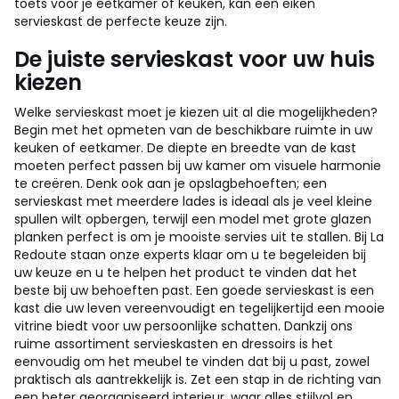
toets voor je eetkamer of keuken, kan een eiken
servieskast de perfecte keuze zijn.
De juiste servieskast voor uw huis
kiezen
Welke servieskast moet je kiezen uit al die mogelijkheden?
Begin met het opmeten van de beschikbare ruimte in uw
keuken of eetkamer. De diepte en breedte van de kast
moeten perfect passen bij uw kamer om visuele harmonie
te creëren. Denk ook aan je opslagbehoeften; een
servieskast met meerdere lades is ideaal als je veel kleine
spullen wilt opbergen, terwijl een model met grote glazen
planken perfect is om je mooiste servies uit te stallen. Bij La
Redoute staan onze experts klaar om u te begeleiden bij
uw keuze en u te helpen het product te vinden dat het
beste bij uw behoeften past. Een goede servieskast is een
kast die uw leven vereenvoudigt en tegelijkertijd een mooie
vitrine biedt voor uw persoonlijke schatten. Dankzij ons
ruime assortiment servieskasten en dressoirs is het
eenvoudig om het meubel te vinden dat bij u past, zowel
praktisch als aantrekkelijk is. Zet een stap in de richting van
een beter georganiseerd interieur, waar alles stijlvol en