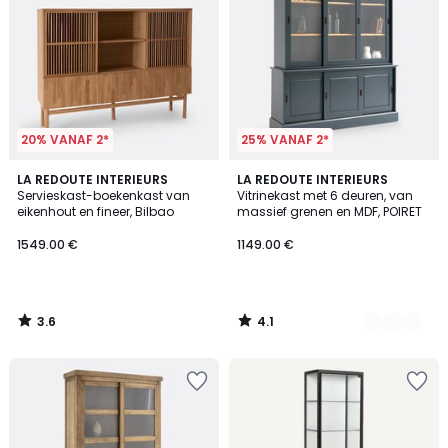
20% VANAF 2*
25% VANAF 2*
3.6
4.1
LA REDOUTE INTERIEURS
2
LA REDOUTE INTERIEURS
/ 5
/ 5
Servieskast-boekenkast van
Vitrinekast met 6 deuren, van
Kleuren
eikenhout en fineer, Bilbao
massief grenen en MDF, POIRET
1549.00 €
1149.00 €
3.6
4.1
/
/
5
5