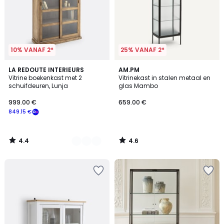
10% VANAF 2*
25% VANAF 2*
4.4
4.6
2
LA REDOUTE INTERIEURS
AM.PM
/ 5
/ 5
Vitrine boekenkast met 2
Vitrinekast in stalen metaal en
Kleuren
schuifdeuren, Lunja
glas Mambo
999.00 €
659.00 €
849.15 €
4.4
4.6
/
/
5
5