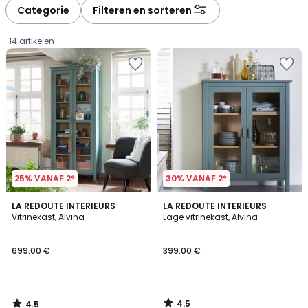
à
à
Categorie
Filteren en sorteren
gauche
droite
14 artikelen
25% VANAF 2*
30% VANAF 2*
4.5
4.5
LA REDOUTE INTERIEURS
LA REDOUTE INTERIEURS
/ 5
/ 5
Vitrinekast, Alvina
Lage vitrinekast, Alvina
699.00
699.00 €
399.00 €
€.
4.5
4.5