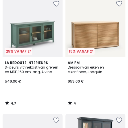
25% VANAF 2*
15% VANAF 2*
4.7
4
LA REDOUTE INTERIEURS
AM.PM
/ 5
/
3-deurs vitrinekast van grenen
Dressoir van eiken en
5
en MDF, 160 cm lang, Alvina
eikenfineer, Joaquin
549.00 €
959.00 €
4.7
4
/
/
5
5