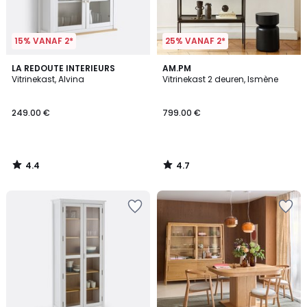
15% VANAF 2*
25% VANAF 2*
4.4
4.7
LA REDOUTE INTERIEURS
AM.PM
/ 5
/ 5
Vitrinekast, Alvina
Vitrinekast 2 deuren, Ismène
249.00 €
799.00 €
4.4
4.7
/
/
5
5