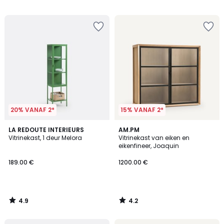
/
/
5
5
20% VANAF 2*
15% VANAF 2*
4.9
4.2
LA REDOUTE INTERIEURS
AM.PM
/ 5
/ 5
Vitrinekast, 1 deur Melora
Vitrinekast van eiken en
eikenfineer, Joaquin
189.00 €
1200.00 €
4.9
4.2
/
/
5
5