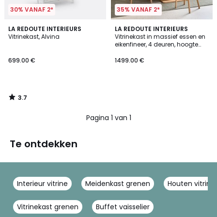
30% VANAF 2*
35% VANAF 2*
3.7
LA REDOUTE INTERIEURS
LA REDOUTE INTERIEURS
/ 5
Vitrinekast, Alvina
Vitrinekast in massief essen en
eikenfineer, 4 deuren, hoogte
180 cm, Tress
699.00 €
1499.00 €
3.7
/
5
Pagina 1 van 1
Te ontdekken
Interieur vitrine
Meidenkast grenen
Houten vitrine
Vitrinekast grenen
Buffet vaisselier