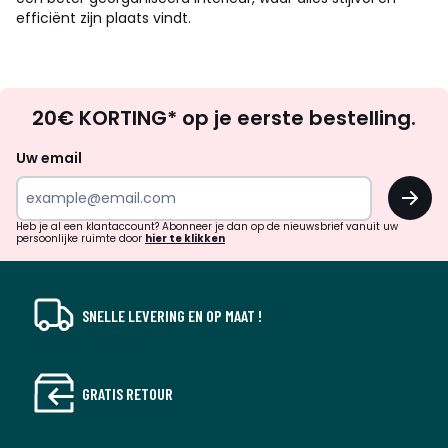
efficiënt zijn plaats vindt.
Op
20€ KORTING* op je eerste bestelling.
zoek
naar
Uw email
inspiratie
OK
en
!
verrassingen?
Heb je al een klantaccount? Abonneer je dan op de nieuwsbrief vanuit uw
persoonlijke ruimte door
hier te klikken
SNELLE LEVERING EN OP MAAT !
GRATIS RETOUR