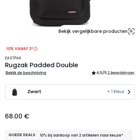
Bekijk vergelijkbare producten
10% VANAF 2*
EASTPAK
Rugzak Padded Double
Bekijk de beschrijving
4,5
/5
2 beoordelingen
Zwart
+
1
Kleur
68.00
68.00 €
€.
GOEDE DEALS :
10% bij aankoop van 2 artikelen naar keuze*