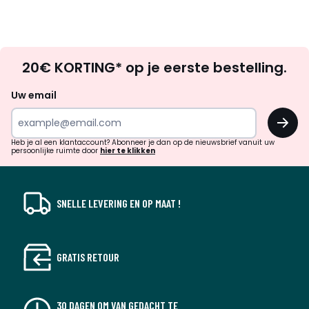
Op
20€ KORTING* op je eerste bestelling.
zoek
naar
Uw email
inspiratie
OK
en
!
verrassingen?
Heb je al een klantaccount? Abonneer je dan op de nieuwsbrief vanuit uw
persoonlijke ruimte door
hier te klikken
SNELLE LEVERING EN OP MAAT !
GRATIS RETOUR
30 DAGEN OM VAN GEDACHT TE