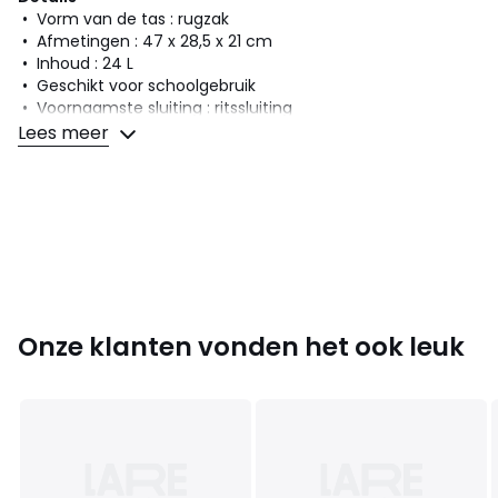
• Vorm van de tas : rugzak
• Afmetingen : 47 x 28,5 x 21 cm
• Inhoud : 24 L
• Geschikt voor schoolgebruik
• Voornaamste sluiting : ritssluiting
• Aantal compartimenten : 2
Lees meer
• Aantal buitenvakken : 2
Samenstelling en onderhoud
• Voornaamste stof : 100% polyester
• Voering : 100% polyester
• Onderhoud : zie etiket
Onze klanten vonden het ook leuk
Kleuren
Zwart, Marineblauw
Maten
één maat