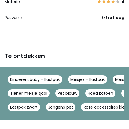
Materie
4
Pasvorm
Extra hoog
Te ontdekken
Kinderen, baby - Eastpak
Meisjes - Eastpak
Meisje
Tiener meisje sjaal
Pet blauw
Hoed katoen
Ea
Eastpak zwart
Jongens pet
Roze accessoires kled