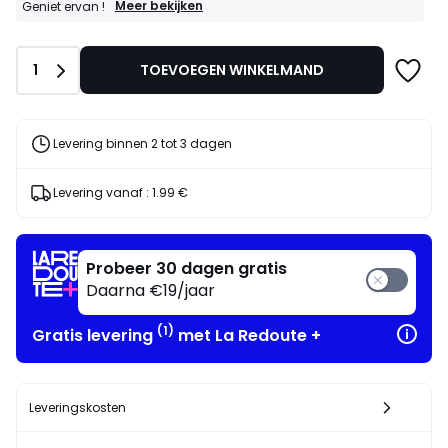
GOEDE
Meer bekijken
Geniet ervan !
DEALS
:
10%
Aantal
1
TOEVOEGEN WINKELMAND
bij
aankoop
van
2
artikelen
Levering binnen 2 tot 3 dagen
naar
keuze*
Geniet
Levering vanaf :
1.99 €
ervan
!
Probeer 30 dagen gratis
Daarna €19/jaar
(1)
Gratis levering
met La Redoute +
Leveringskosten