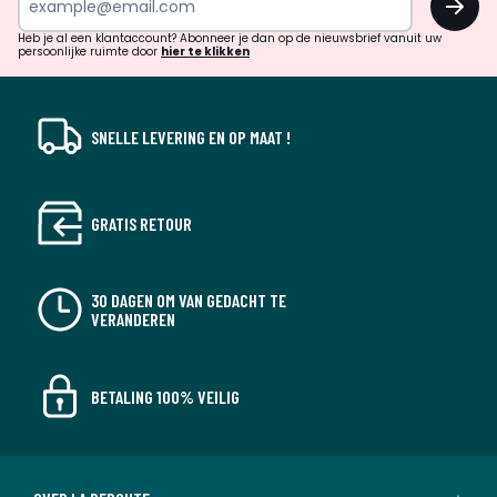
en
!
verrassingen?
Heb je al een klantaccount? Abonneer je dan op de nieuwsbrief vanuit uw
persoonlijke ruimte door
hier te klikken
SNELLE LEVERING EN OP MAAT !
GRATIS RETOUR
30 DAGEN OM VAN GEDACHT TE
VERANDEREN
BETALING 100% VEILIG