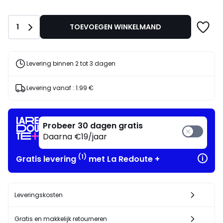
€.
Aantal
1
TOEVOEGEN WINKELMAND
Levering binnen 2 tot 3 dagen
Levering vanaf :
1.99 €
Probeer 30 dagen gratis
Daarna €19/jaar
(1)
Gratis levering
met La Redoute +
Leveringskosten
Gratis en makkelijk retourneren