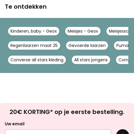
Te ontdekken
Kinderen, baby - Geox
Meisjes - Geox
Meisjessch
Regenlaarzen maat 25
Gevoerde laarzen
Puma ca
Converse all stars kleding
All stars jongens
Conver
Op
20€ KORTING* op je eerste bestelling.
zoek
naar
Uw email
inspiratie
OK