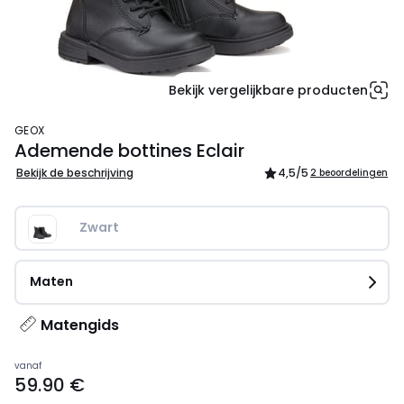
Bekijk vergelijkbare producten
GEOX
Ademende bottines Eclair
Bekijk de beschrijving
4,5
/5
2 beoordelingen
Zwart
Maten
Matengids
Prijs
vanaf
59.90 €
vanaf
59.90