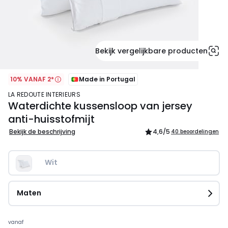
Bekijk vergelijkbare producten
10% VANAF 2*
Made in Portugal
LA REDOUTE INTERIEURS
Waterdichte kussensloop van jersey
anti-huisstofmijt
Bekijk de beschrijving
4,6
/5
40 beoordelingen
Wit
Maten
Prijs
vanaf