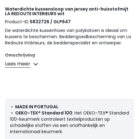
Waterdichte kussensloop van jersey anti-huisstofmijt
LA REDOUTE INTERIEURS
wit
Product-ID
5832726 / GLP647
De waterdichte kussenhoes van polykatoen is ideaal om
kussens te beschermen. Beddengoedbescherming van La
Redoute Intérieurs, de beddenspecialist en ontwerper.
Omschrijving
• Jersey 50% katoen, 50% polyester, waterdicht
Lees meer
polyurethaan laminaat (140 g/m²)
• Ritssluiting op de breedte
• Aegis drievoudige bescherming anti-mijt, anti-bacteriële
en anti-schimmel biocide behandeling. De werkzame stof
is dimethyloctadecyl[3-
(trimethoxysilyl)propyl]ammoniumchloride CAS-nr:
27668-52-6.
•
MADE IN PORTUGAL
.
•
OEKO-TEX® Standard 100
. Het OEKO-TEX® Standard
Kwaliteit
100-keurmerk controleert textielproducten op
• De beddengoedbescherming van La Redoute Intérieurs
schadelijke stoffen via een onafhankelijk en
combineert comfort met onderhoudsgemak en stelt u in
internationaal keurmerk.
staat de levensduur van uw matrassen en kussens te