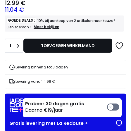
12.99 €
vanaf
11.04 €
12.99
€
Schrijf
GOEDE DEALS :
10% bij aankoop van 2 artikelen naar keuze*
je
GOEDE
Meer bekijken
Geniet ervan !
DEALS
in
:
voor
10%
ons
Aantal
1
TOEVOEGEN WINKELMAND
bij
programma
aankoop
om
van
in
2
artikelen
plaats
Levering binnen 2 tot 3 dagen
naar
daarvan
keuze*
te
Geniet
Levering vanaf :
1.99 €
betalen
ervan
11.04
!
€.
Probeer 30 dagen gratis
Daarna €19/jaar
Gratis levering met La Redoute +