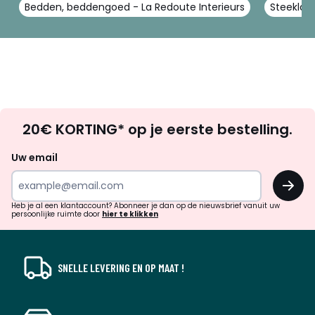
Bedden, beddengoed - La Redoute Interieurs
Steeklak
Op
20€ KORTING* op je eerste bestelling.
zoek
naar
Uw email
inspiratie
OK
en
!
verrassingen?
Heb je al een klantaccount? Abonneer je dan op de nieuwsbrief vanuit uw
persoonlijke ruimte door
hier te klikken
SNELLE LEVERING EN OP MAAT !