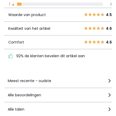
Waarde van
5
30
4.5
1
2
product
4
7
Waarde van product
4.5
3
1
Kwaliteit van
4.6
2
0
het artikel
Kwaliteit van het artikel
4.6
1
2
Comfort
4.6
Comfort
4.6
92% de klanten bevelen
dit artikel aan
92% de klanten bevelen dit artikel aan
Zie details van de nota
Meest recente - oudste
Alle beoordelingen
Alle talen