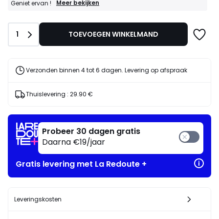
GOEDE
Meer bekijken
Geniet ervan !
DEALS
:
30%
Aantal
1
TOEVOEGEN WINKELMAND
bij
aankoop
van
2
artikelen
Verzonden binnen 4 tot 6 dagen. Levering op afspraak
naar
keuze*
Geniet
Thuislevering :
29.90 €
ervan
!
Probeer 30 dagen gratis
Daarna €19/jaar
Gratis levering met La Redoute +
Leveringskosten