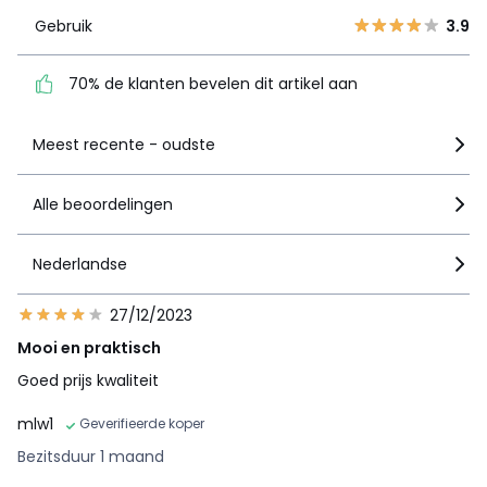
2
70% de klanten bevelen
0
Gebruik
3.9
dit artikel aan
1
1
70% de klanten bevelen dit artikel aan
Zie details van de nota
Meest recente - oudste
Alle beoordelingen
Nederlandse
27/12/2023
Mooi en praktisch
Goed prijs kwaliteit
mlw1
Geverifieerde koper
Bezitsduur 1 maand