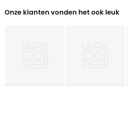
!
Onze klanten vonden het ook leuk
Afmetingen en gewicht van de pakketten
2 pakketten
• B136 x H8 x D54 cm, 24 kg • B80 x H14 x D66 cm, 25 kg
Kleuren
Donker Kaki, Gebroken Wit
Maten
één maat
Downloads
Monteerplan