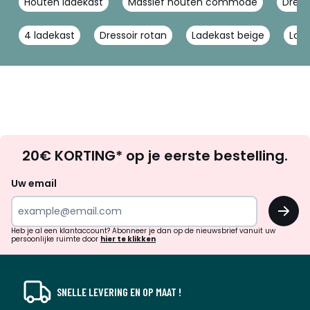
Houten ladekast
Massief houten commode
Dress
4 ladekast
Dressoir rotan
Ladekast beige
Lade
Op
20€ KORTING* op je eerste bestelling.
zoek
naar
Uw email
inspiratie
OK
en
!
verrassingen?
Heb je al een klantaccount? Abonneer je dan op de nieuwsbrief vanuit uw
persoonlijke ruimte door
hier te klikken
SNELLE LEVERING EN OP MAAT !