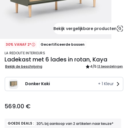
Bekijk vergelijkbare producten
30% VANAF 2*
Gecertificeerde bossen
LA REDOUTE INTERIEURS
Ladekast met 6 lades in rotan, Kaya
Bekijk de beschrijving
4
/5
13 beoordelingen
Donker Kaki
+
1
Kleur
569.00
569.00 €
€.
GOEDE DEALS :
30% bij aankoop van 2 artikelen naar keuze*