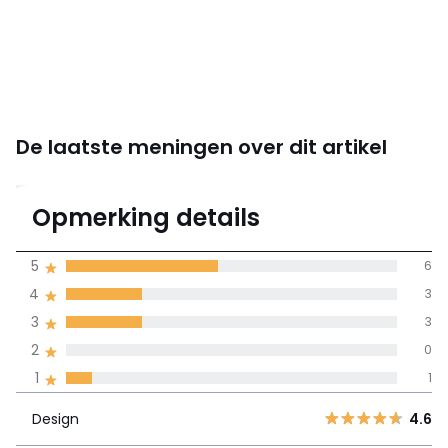
De laatste meningen over dit artikel
4
Opmerking details
13 mening(en)
gemiddelde bereikt
5
6
door alle landen
4
3
3
3
100% gecertificeerde beoordelingen,
La Redoute zet zich in
2
0
Design
4.6
5
6
1
1
4
3
Gebruik
3.9
Design
4.6
3
3