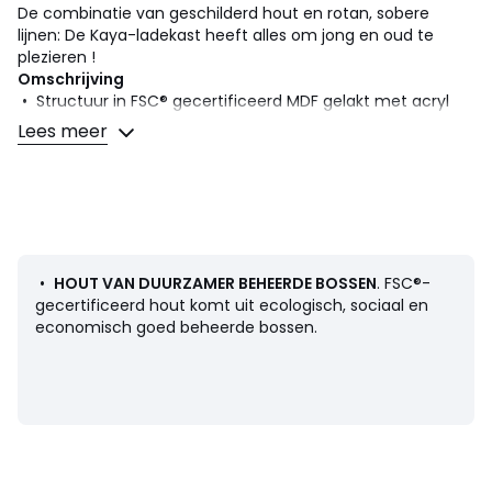
De combinatie van geschilderd hout en rotan, sobere
lijnen: De Kaya-ladekast heeft alles om jong en oud te
plezieren !
Omschrijving
• Structuur in FSC® gecertificeerd MDF gelakt met acryl
afwerking (verf op waterbasis zonder oplosmiddel)
Lees meer
• FSC®-gecertificeerde massief dennenhout poten
• Voorzijde lades in gevlochten rotan
Afmetingen
Totaal
:
• Breedte : 120 cm
• Hoogte : 90 cm
•
HOUT VAN DUURZAMER BEHEERDE BOSSEN
. FSC®-
• Diepte : 42 cm
gecertificeerd hout komt uit ecologisch, sociaal en
• Hoogte van de poten : 15,7 cm
economisch goed beheerde bossen.
• Gewicht: 43,4 kg
Bruikbaar
• Lade : L52,7 x H15 x D31,5 cm
Levering
Zelf te monteren. .