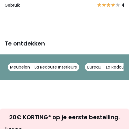
Gebruik
4
Te ontdekken
Meubelen - La Redoute Interieurs
Bureau - La Redoute 
Op
20€ KORTING* op je eerste bestelling.
zoek
naar
Uw email