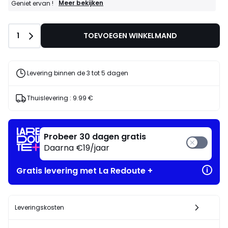
GOEDE
Meer bekijken
Geniet ervan !
DEALS
:
25%
Aantal
1
TOEVOEGEN WINKELMAND
bij
aankoop
van
2
artikelen
Levering binnen de 3 tot 5 dagen
naar
keuze*
Geniet
Thuislevering :
9.99 €
ervan
!
Probeer 30 dagen gratis
Daarna €19/jaar
Gratis levering met La Redoute +
Leveringskosten