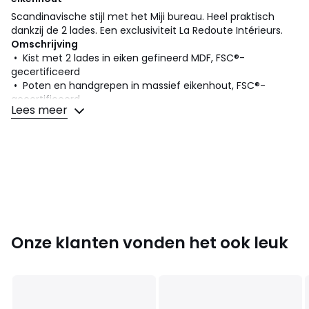
Scandinavische stijl met het Miji bureau. Heel praktisch
dankzij de 2 lades. Een exclusiviteit La Redoute Intérieurs.
Omschrijving
• Kist met 2 lades in eiken gefineerd MDF, FSC®-
gecertificeerd
• Poten en handgrepen in massief eikenhout, FSC®-
gecertificeerd
Lees meer
• Afgewerkt met nitrocellulose vernis
Afmetingen
Totaal
:
• Breedte : 120 cm
• Hoogte : 75 cm
• Diepte : 53 cm
• Gewicht: 41.5 kg
Onze klanten vonden het ook leuk
Bruikbaar
• Lade : L54,5 x H6 x D37,3 cm
• Hoogte van de poten : 64 cm
• Zelf te monteren.