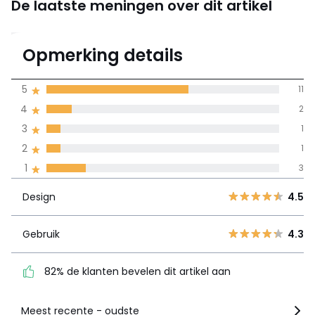
De laatste meningen over dit artikel
3.9
Opmerking details
18 mening(en)
gemiddelde bereikt
5
11
door alle landen
4
2
3
1
100% gecertificeerde beoordelingen,
La Redoute zet zich in
2
1
Design
4.5
5
11
1
3
4
2
Gebruik
4.3
Design
4.5
3
1
2
82% de klanten bevelen
1
Gebruik
4.3
dit artikel aan
1
3
82% de klanten bevelen dit artikel aan
Zie details van de nota
Meest recente - oudste