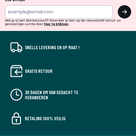
inspiratie
OK
en
!
verrassingen?
Heb je al een klantaccount? Abonneer je dan op de nieuwsbrief vanuit uw
persoonlijke ruimte door
hier te klikken
SNELLE LEVERING EN OP MAAT !
GRATIS RETOUR
30 DAGEN OM VAN GEDACHT TE
VERANDEREN
BETALING 100% VEILIG