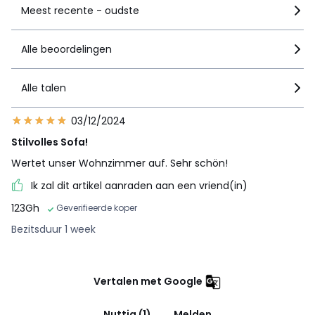
polyester watten
Meest recente - oudste
Onderhoud
• Volledig afhoesbaar
Alle beoordelingen
• Droogkuis
Alle talen
Kwaliteit
• 5 jaar commerciële garantie van La Redoute : op
structuur
03/12/2024
• 2 jaar wettelijke garantie : op bekleding en schuim
Stilvolles Sofa!
Levering
Wertet unser Wohnzimmer auf. Sehr schön!
.
Ik zal dit artikel aanraden aan een vriend(in)
! .
123Gh
Geverifieerde koper
Bezitsduur 1 week
•
MADE IN EUROPE
.
•
FABRICATIE OP AANVRAAG
. Onze fabrikant maakt uw
zetel op bestelling, volgens uw keuze van grootte, comfort,
bekleding en kleur. Geen overproductie, geen onnodig
Vertalen met Google
gebruik van grondstoffen.
•
HOUT VAN DUURZAMER BEHEERDE BOSSEN
. FSC®-
gecertificeerd hout komt uit ecologisch, sociaal en
Nuttig (1)
Melden