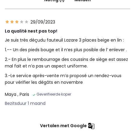
economisch goed beheerde bossen.
29/09/2023
La qualité nest pas top!
Je suis très déçudu fauteuil Lazare 3 places beige en lin :
Kleuren
Beige , Schors, Antraciet
Maten
3-zit, 4-zit, 5-zit
1.-- Un des pieds bouge et il n’es plus posible de l’ enlever .
2.- En plus le rembourrage des coussins de siège est assez
Downloads
mal fait et n’a pas un aspect uniforme.
Monteerplan
3.-Le service après-vente m’a proposé un rendez-vous
pour vérifier les dégâts en novembre
Maya
, Paris
Geverifieerde koper
Bezitsduur 1 maand
Vertalen met Google