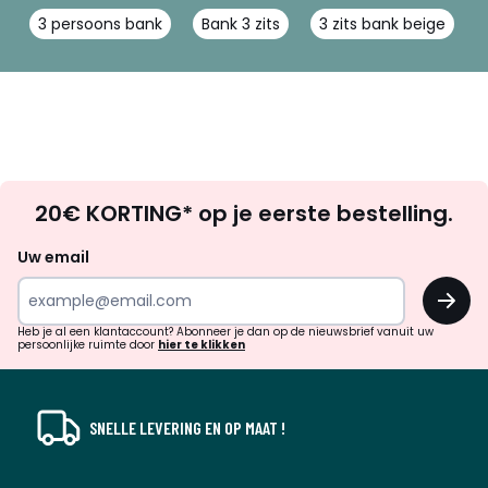
3 persoons bank
Bank 3 zits
3 zits bank beige
Op
20€ KORTING* op je eerste bestelling.
zoek
naar
Uw email
inspiratie
OK
en
!
verrassingen?
Heb je al een klantaccount? Abonneer je dan op de nieuwsbrief vanuit uw
persoonlijke ruimte door
hier te klikken
SNELLE LEVERING EN OP MAAT !