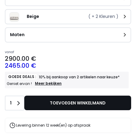
Beige   
( +
2
Kleuren )
Maten
vanaf
2900.00 €
2465.00 €
GOEDE DEALS :
10% bij aankoop van 2 artikelen naar keuze*
GOEDE
Meer bekijken
Geniet ervan !
DEALS
:
10%
Aantal
1
TOEVOEGEN WINKELMAND
bij
aankoop
van
2
artikelen
Levering binnen 12 week(en) op afspraak
naar
keuze*