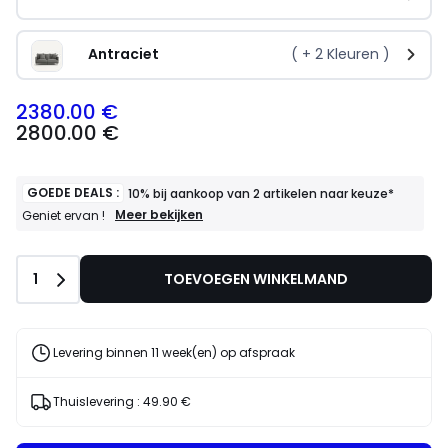
Antraciet
( +
2
Kleuren )
2380.00 €
2800.00 €
GOEDE DEALS :
10% bij aankoop van 2 artikelen naar keuze*
GOEDE
Meer bekijken
Geniet ervan !
DEALS
:
10%
Aantal
1
TOEVOEGEN WINKELMAND
bij
aankoop
van
2
artikelen
Levering binnen 11 week(en) op afspraak
naar
keuze*
Geniet
Thuislevering :
49.90 €
ervan
!