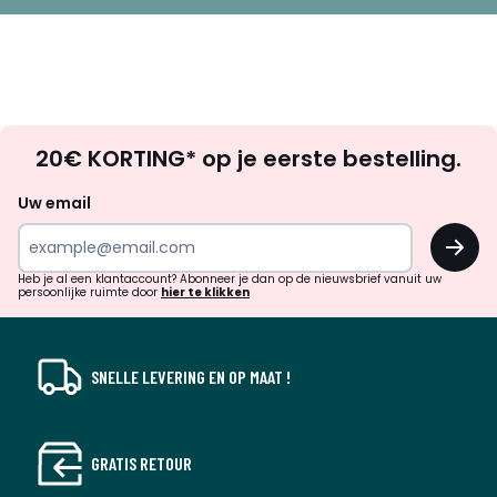
zetel op bestelling, volgens uw keuze van grootte, comfort,
bekleding en kleur. Geen overproductie, geen onnodig
gebruik van grondstoffen.
•
HOUT VAN DUURZAMER BEHEERDE BOSSEN
. FSC®-
gecertificeerd hout komt uit ecologisch, sociaal en
economisch goed beheerde bossen.
Op
20€ KORTING* op je eerste bestelling.
zoek
naar
Uw email
inspiratie
OK
en
!
Kleuren
Antraciet, Beige , Schors
verrassingen?
Heb je al een klantaccount? Abonneer je dan op de nieuwsbrief vanuit uw
Maten
3-zit
persoonlijke ruimte door
hier te klikken
Downloads
Monteerplan
SNELLE LEVERING EN OP MAAT !
GRATIS RETOUR