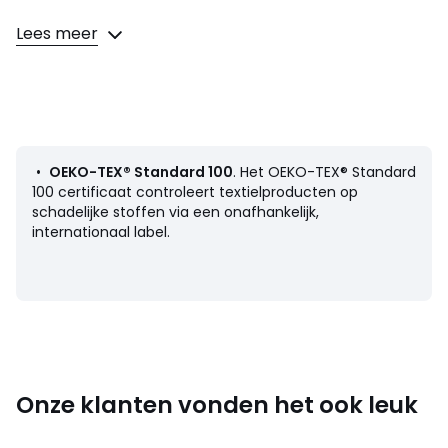
Samenstelling en onderhoud
Lees meer
• 95% katoen, 5% elasthan
• Onderhoud : zie etiket
•
OEKO-TEX® Standard 100
. Het OEKO-TEX® Standard
Kleuren
Fuchsia/Roze
100 certificaat controleert textielproducten op
Maten
8 jaar - 126 cm, 10 jaar - 138 cm, 12 jaar - 150 cm,
schadelijke stoffen via een onafhankelijk,
14 jaar - 156 cm, 16 jaar - 162 cm
internationaal label.
Onze klanten vonden het ook leuk