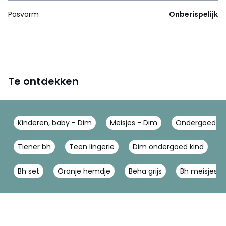
Pasvorm
Onberispelijk
Te ontdekken
Kinderen, baby - Dim
Meisjes - Dim
Ondergoed - 
Tiener bh
Teen lingerie
Dim ondergoed kind
M
Bh set
Oranje hemdje
Beha grijs
Bh meisjes