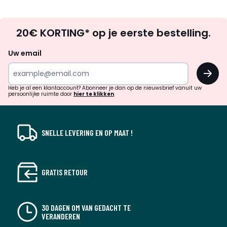
Op
20€ KORTING* op je eerste bestelling.
zoek
naar
Uw email
inspiratie
OK
en
!
verrassingen?
Heb je al een klantaccount? Abonneer je dan op de nieuwsbrief vanuit uw
persoonlijke ruimte door
hier te klikken
SNELLE LEVERING EN OP MAAT !
GRATIS RETOUR
30 DAGEN OM VAN GEDACHT TE
VERANDEREN