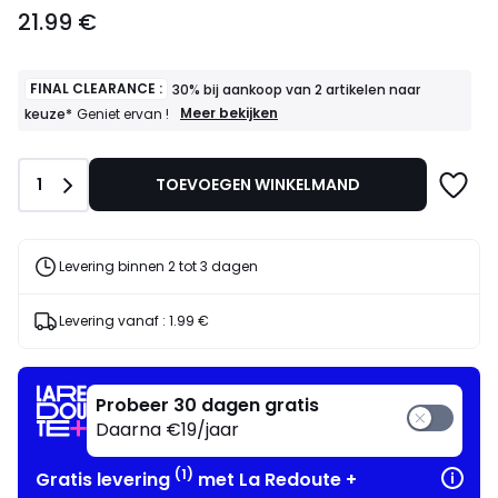
21.99
21.99 €
€.
FINAL CLEARANCE :
30% bij aankoop van 2 artikelen naar
FINAL
Meer bekijken
keuze*
Geniet ervan !
CLEARANCE
:
30%
Aantal
1
TOEVOEGEN WINKELMAND
bij
aankoop
van
2
artikelen
Levering binnen 2 tot 3 dagen
naar
keuze*
Geniet
Levering vanaf :
1.99 €
ervan
!
Probeer 30 dagen gratis
Daarna €19/jaar
(1)
Gratis levering
met La Redoute +