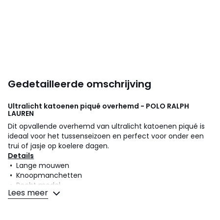
Gedetailleerde omschrijving
Ultralicht katoenen piqué overhemd - POLO RALPH
LAUREN
Dit opvallende overhemd van ultralicht katoenen piqué is
ideaal voor het tussenseizoen en perfect voor onder een
trui of jasje op koelere dagen.
Details
• Lange mouwen
• Knoopmanchetten
• Recht model
Lees meer
• Klein logo op de borst
• Klassieke kraag
• Button downkraag