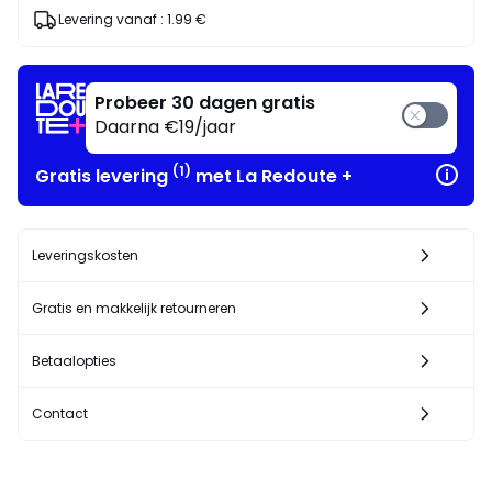
Geniet
Levering vanaf :
1.99 €
ervan
!
Probeer 30 dagen gratis
Daarna €19/jaar
(1)
Gratis levering
met La Redoute +
Leveringskosten
Gratis en makkelijk retourneren
Betaalopties
Contact