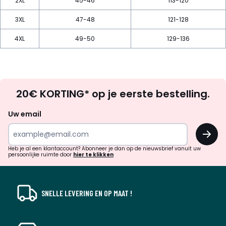
2XL
45-46
113-120
3XL
47-48
121-128
4XL
49-50
129-136
Op
20€ KORTING* op je eerste bestelling.
zoek
naar
Uw email
inspiratie
OK
en
!
verrassingen?
Heb je al een klantaccount? Abonneer je dan op de nieuwsbrief vanuit uw
persoonlijke ruimte door
hier te klikken
SNELLE LEVERING EN OP MAAT !