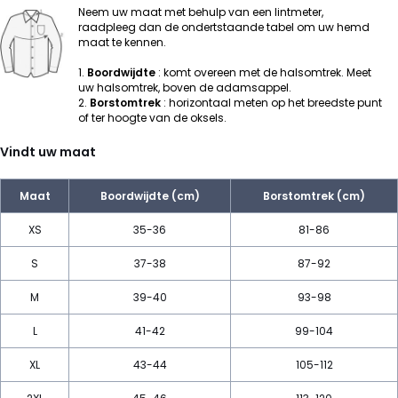
Neem uw maat met behulp van een lintmeter,
raadpleeg dan de ondertstaande tabel om uw hemd
maat te kennen.
1.
Boordwijdte
: komt overeen met de halsomtrek. Meet
uw halsomtrek, boven de adamsappel.
2.
Borstomtrek
: horizontaal meten op het breedste punt
of ter hoogte van de oksels.
Vindt uw maat
Maat
Boordwijdte (cm)
Borstomtrek (cm)
XS
35-36
81-86
S
37-38
87-92
M
39-40
93-98
L
41-42
99-104
XL
43-44
105-112