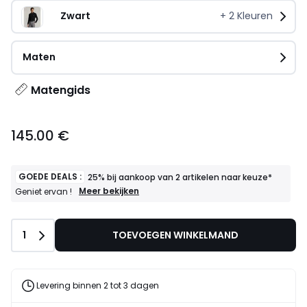
Zwart
+
2
Kleuren
Maten
Matengids
145.00 €
GOEDE DEALS :
25% bij aankoop van 2 artikelen naar keuze*
GOEDE
Meer bekijken
Geniet ervan !
DEALS
:
25%
Aantal
1
TOEVOEGEN WINKELMAND
bij
aankoop
van
2
artikelen
Levering binnen 2 tot 3 dagen
naar
keuze*