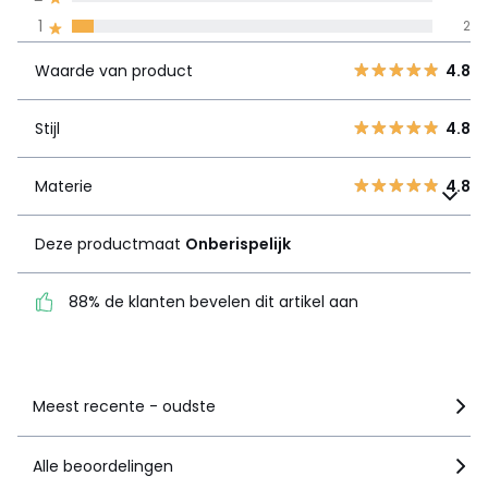
Waarde van
5
24
4.8
1
2
product
4
7
Waarde van product
4.8
3
2
Stijl
4.8
2
0
Stijl
4.8
1
2
Materie
4.8
Materie
Deze productmaat
4.8
Onberispelijk
Deze productmaat
Onberispelijk
88% de klanten bevelen
dit artikel aan
88% de klanten bevelen dit artikel aan
Zie details van de nota
Meest recente - oudste
Alle beoordelingen