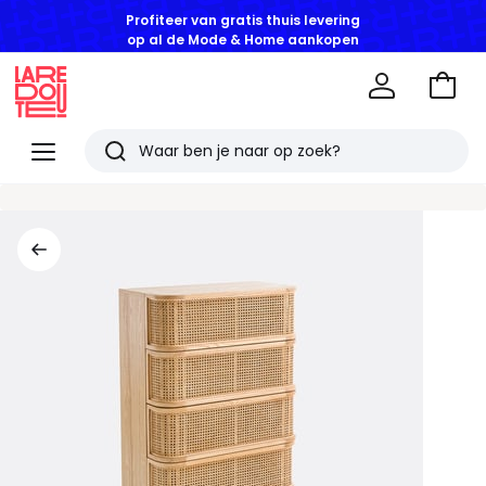
Profiteer van gratis thuis levering
op al de Mode & Home aankopen
Naar
het
La
winke
Redoute
Menu
Zoeken
Laatst
bekeken
artikelen