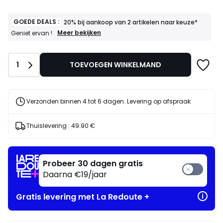
GOEDE DEALS :
20% bij aankoop van 2 artikelen naar keuze*
GOEDE
Meer bekijken
Geniet ervan !
DEALS
:
20%
Aantal
1
TOEVOEGEN WINKELMAND
bij
aankoop
van
2
artikelen
Verzonden binnen 4 tot 6 dagen. Levering op afspraak
naar
keuze*
Geniet
Thuislevering :
49.90 €
ervan
!
Probeer 30 dagen gratis
Daarna €19/jaar
Gratis levering met La Redoute +