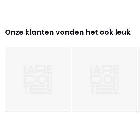
Levering
Dit product wordt voorgemonteerd verkocht (onderstel
nog te bevestigen). .
! .
Onze klanten vonden het ook leuk
Afmetingen en gewicht van de pakketten
1 pakket
• B88 x H51 x D79 cm, 61,5 kg
Kleuren
Naturel
Maten
één maat
Downloads
Monteerplan