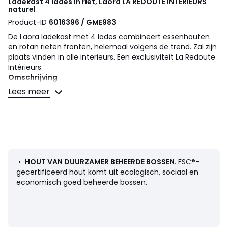
Ladekast 4 lades in riet, Laora
LA REDOUTE INTERIEURS
naturel
Product-ID
6016396 / GME983
De Laora ladekast met 4 lades combineert essenhouten
en rotan rieten fronten, helemaal volgens de trend. Zal zijn
plaats vinden in alle interieurs. Een exclusiviteit La Redoute
Intérieurs.
Omschrijving
• Massief essenhout en MDF met essenfineer, afgewerkt
Lees meer
met nitrocellulose vernis
• Poten in massief berken gefineerd met essenhout,
afgewerkt met nitrocellulose vernis
• Voorzijde van de lades in rotanriet
Afmetingen
Totaal
:
•
HOUT VAN DUURZAMER BEHEERDE BOSSEN
. FSC®-
• Breedte : 80 cm
gecertificeerd hout komt uit ecologisch, sociaal en
• Hoogte : 121 cm
economisch goed beheerde bossen.
• Diepte : 42 cm
• Gewicht: 52,8 kg
Bruikbaar
• Afmetingen binnenzijde lade : L72 x H18,5 x D34,5 cm