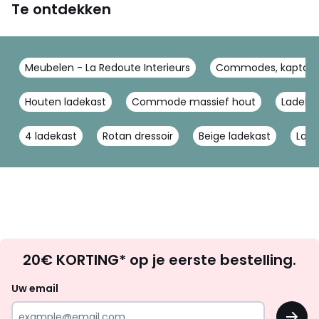
Te ontdekken
Meubelen - La Redoute Interieurs
Commodes, kaptafels
Houten ladekast
Commode massief hout
Ladekas
4 ladekast
Rotan dressoir
Beige ladekast
Lade
Op
20€ KORTING* op je eerste bestelling.
zoek
naar
Uw email
inspiratie
OK