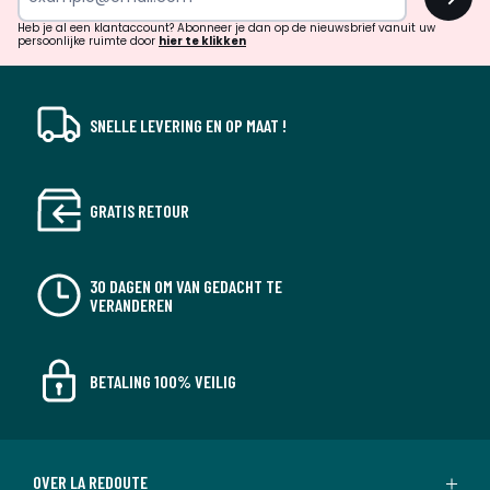
en
!
verrassingen?
Heb je al een klantaccount? Abonneer je dan op de nieuwsbrief vanuit uw
persoonlijke ruimte door
hier te klikken
SNELLE LEVERING EN OP MAAT !
GRATIS RETOUR
30 DAGEN OM VAN GEDACHT TE
VERANDEREN
BETALING 100% VEILIG
OVER LA REDOUTE