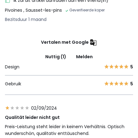
Ik zal dit artikel aanraden aan een vriend(in)
Pivoines
, Sausset-les-pins
Geverifieerde koper
Bezitsduur 1 maand
Vertalen met Google
Nuttig (1)
Melden
Design
5
Gebruik
5
02/09/2024
Qualität leider nicht gut
Preis-Leistung steht leider in keinem Verhältnis. Optisch
wunderschön, qualitativ enttäuschend.