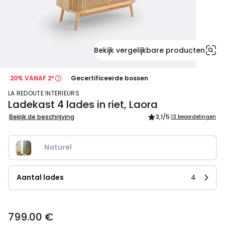
Bekijk vergelijkbare producten
20% VANAF 2*
Gecertificeerde bossen
LA REDOUTE INTERIEURS
Ladekast 4 lades in riet, Laora
Bekijk de beschrijving
3,1
/5
13 beoordelingen
Naturel
Aantal lades
4
799.00
799.00 €
€.