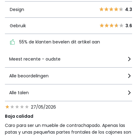
4
1
Gebruik
3.6
Design
4.3
3
1
2
55% de klanten bevelen
2
Gebruik
3.6
dit artikel aan
1
4
55% de klanten bevelen dit artikel aan
Zie details van de nota
Meest recente - oudste
Alle beoordelingen
Alle talen
27/05/2026
Baja calidad
Caro para ser un mueble de contrachapado. Apenas las
patas y unas pequeñas partes frontales de los cajones son