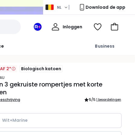
Download de app
NL
Mijn
Inloggen
Mijn
Kijk
Naar
profiel
La
mijn
het
Redoute
wishlist
winkelma
ce
Business
+
ruimte
AF 2*
Biologisch katoen
EAU
n 3 gekruiste rompertjes met korte
en
beschrijving
5
/5
1 beoordelingen
Wit+Marine