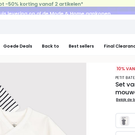
uis levering
op al de Mode & Home aankopen
Goede Deals
Back to
Best sellers
Final Clearan
10% VAN
PETIT BAT
Set va
mouw
Bekijk de 