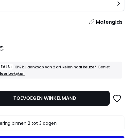
n
l
Matengids
 €
EALS :
10% bij aankoop van 2 artikelen naar keuze*
Geniet
OEDE
eer bekijken
EALS
0%
ij
TOEVOEGEN WINKELMAND
ankoop
an
rtikelen
aar
ering binnen 2 tot 3 dagen
euze*
eniet
rvan