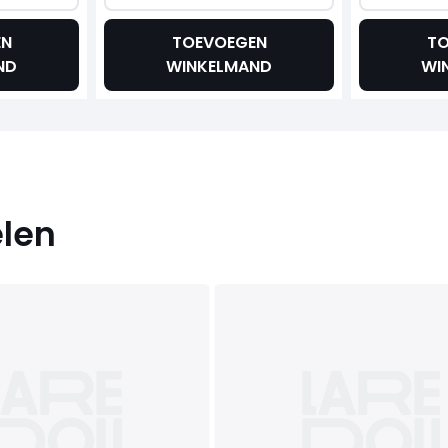
EN
TOEVOEGEN
TO
ND
WINKELMAND
WI
elen