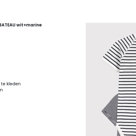
 BATEAU
wit+marine
 te kleden
en