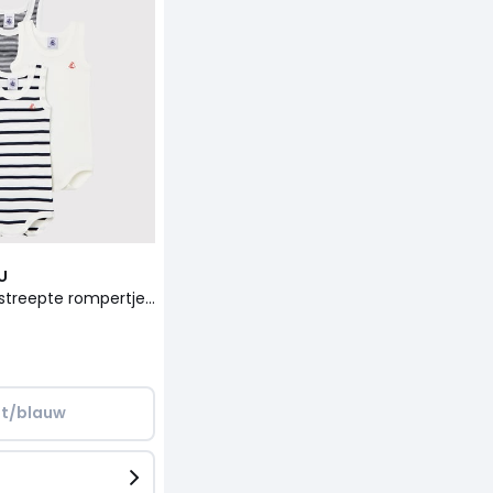
U
Set van 3 gestreepte rompertjes zonder mouwen
it/blauw