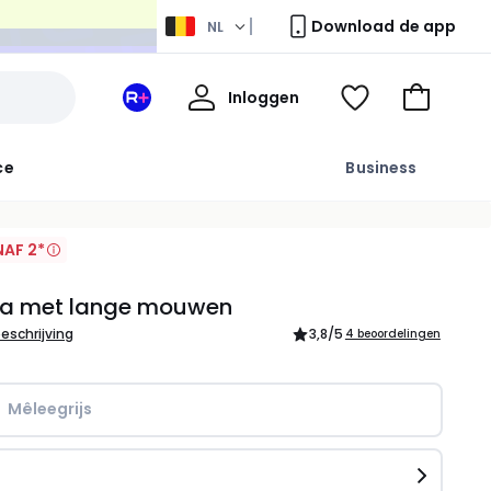
Download de app
NL
Mijn
Inloggen
Mijn
Kijk
Naar
profiel
La
mijn
het
Redoute
wishlist
winkelma
ce
Business
+
ruimte
AF 2*
a met lange mouwen
beschrijving
3,8
/5
4 beoordelingen
Mêleegrijs
n