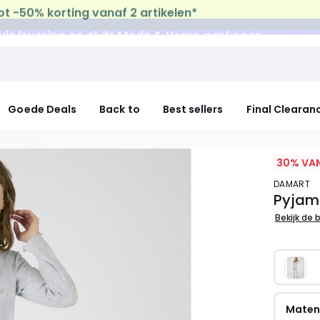
uis levering
op al de Mode & Home aankopen
Goede Deals
Back to
Best sellers
Final Clearan
30% VAN
DAMART
Pyjam
Bekijk de 
Mate