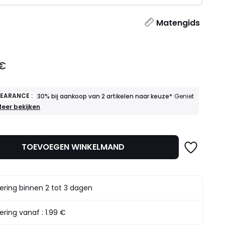
l
Matengids
 €
LEARANCE :
30% bij aankoop van 2 artikelen naar keuze*
Geniet
INAL
eer bekijken
LEARANCE
30%
ij
TOEVOEGEN WINKELMAND
ankoop
an
rtikelen
aar
ering binnen 2 tot 3 dagen
euze*
eniet
rvan
ering vanaf :
1.99 €