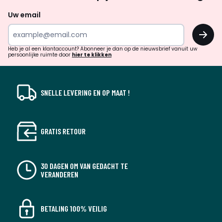
naar
Uw email
inspiratie
OK
en
!
verrassingen?
Heb je al een klantaccount? Abonneer je dan op de nieuwsbrief vanuit uw
persoonlijke ruimte door
hier te klikken
SNELLE LEVERING EN OP MAAT !
GRATIS RETOUR
30 DAGEN OM VAN GEDACHT TE
VERANDEREN
BETALING 100% VEILIG