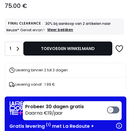
75.00
75.00 €
€.
FINAL CLEARANCE :
30% bij aankoop van 2 artikelen naar
FINAL
Meer bekijken
keuze*
Geniet ervan !
CLEARANCE
:
30%
Aantal
1
TOEVOEGEN WINKELMAND
bij
aankoop
van
2
artikelen
Levering binnen 2 tot 3 dagen
naar
keuze*
Geniet
Levering vanaf :
1.99 €
ervan
!
Probeer 30 dagen gratis
Daarna €19/jaar
(1)
Gratis levering
met La Redoute +