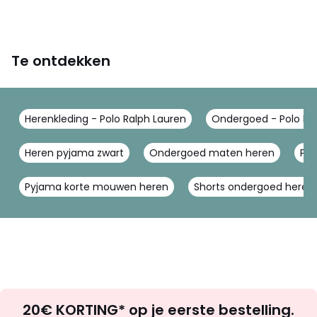
Te ontdekken
Herenkleding - Polo Ralph Lauren
Ondergoed - Polo Ra
Heren pyjama zwart
Ondergoed maten heren
Py
Pyjama korte mouwen heren
Shorts ondergoed heren
Op
20€ KORTING* op je eerste bestelling.
zoek