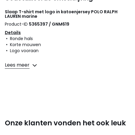
Slaap T-shirt met logo in katoenjersey
POLO RALPH
LAUREN
marine
Product-ID
5365397 / GNM619
Details
• Ronde hals
• Korte mouwen
• Logo vooraan
Samenstelling en onderhoud
Lees meer
• 100% katoen
• Onderhoud : zie etiket
Kleuren
Marine
Maten
XS, S, M, L, XL, XXL
Onze klanten vonden het ook leuk