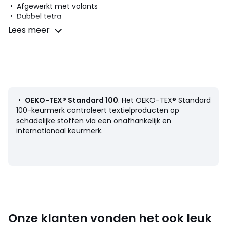
• Afgewerkt met volants
• Dubbel tetra
Lees meer
Samenstelling en onderhoud
• 100% katoen
• Machinewas op 30° delicaat programma
• Strijken op een lage temperatuur/geen bleekmiddel
• Niet drogen in de droogtrommel
• Geen droogkuis
•
OEKO-TEX® Standard 100
. Het OEKO-TEX® Standard
100-keurmerk controleert textielproducten op
schadelijke stoffen via een onafhankelijk en
Productfiche met betrekking tot milieukwaliteiten en -
internationaal keurmerk.
kenmerken
• Herkomst van de productie (weving, verving, confectie):
India
:
Kleuren
Ecru
Maten
1 jaar - 74 cm, 2 jaar - 86 cm, 3 jaar - 94 cm, 4
jaar - 102 cm, 5 jaar - 108 cm, 9 mnd - 71 cm, 18 mnd - 81
Onze klanten vonden het ook leuk
cm