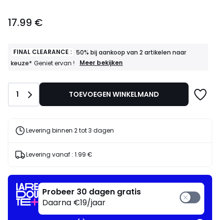
17.99
17.99 €
€.
FINAL CLEARANCE :
50% bij aankoop van 2 artikelen naar
FINAL
Meer bekijken
keuze*
Geniet ervan !
CLEARANCE
:
50%
Aantal
1
TOEVOEGEN WINKELMAND
bij
aankoop
van
2
artikelen
Levering binnen 2 tot 3 dagen
naar
keuze*
Geniet
Levering vanaf :
1.99 €
ervan
!
Probeer 30 dagen gratis
Daarna €19/jaar