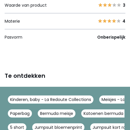
Waarde van product
3
Materie
4
Pasvorm
Onberispelijk
Te ontdekken
Kinderen, baby - La Redoute Collections
Meisjes - La 
Paperbag
Bermuda meisje
Katoenen bermuda d
5 short
Jumpsuit bloemenprint
Jumpsuit kort roz