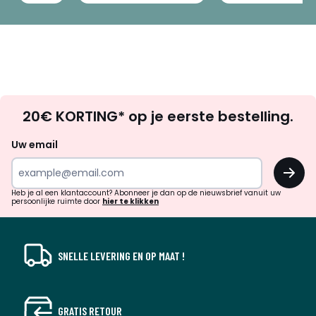
Op
20€ KORTING* op je eerste bestelling.
zoek
naar
Uw email
inspiratie
OK
en
!
verrassingen?
Heb je al een klantaccount? Abonneer je dan op de nieuwsbrief vanuit uw
persoonlijke ruimte door
hier te klikken
SNELLE LEVERING EN OP MAAT !
GRATIS RETOUR