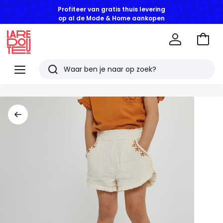
Profiteer van gratis thuis levering
op al de Mode & Home aankopen
Naar
het
La
winke
Redoute
Menu
Zoeken
Laatst
bekeken
artikelen