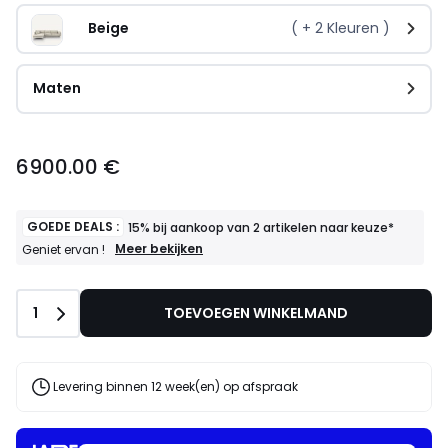
Beige   
( +
2
Kleuren )
Maten
6900.00 €
GOEDE DEALS :
15% bij aankoop van 2 artikelen naar keuze*
GOEDE
Meer bekijken
Geniet ervan !
DEALS
:
15%
Aantal
1
TOEVOEGEN WINKELMAND
bij
aankoop
van
2
artikelen
Levering binnen 12 week(en) op afspraak
naar
keuze*
Geniet