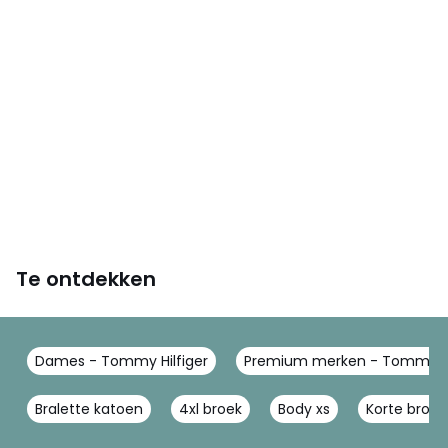
Te ontdekken
Dames - Tommy Hilfiger
Premium merken - Tommy Hi
Bralette katoen
4xl broek
Body xs
Korte broe