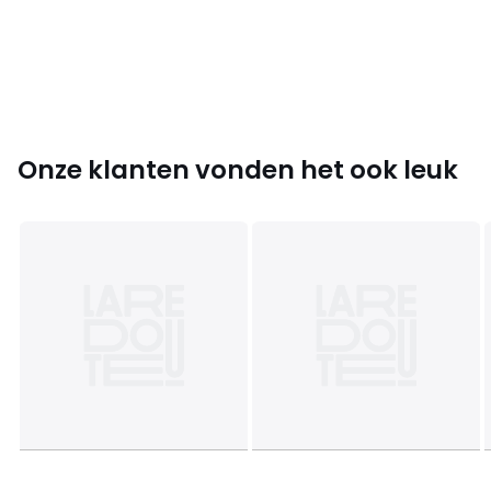
• Onderhoud : zie etiket
Kleuren
Marine
Maten
XS, S, M, XL
Onze klanten vonden het ook leuk