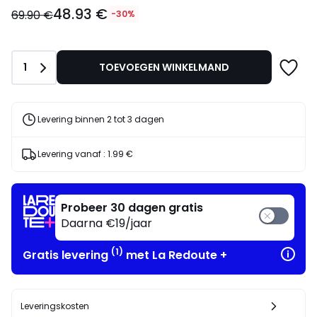
48.93
48.93 €
€
69.90 €
-30%
in
plaats
van
Aantal
1
TOEVOEGEN WINKELMAND
69.90
€
30%
korting
Levering binnen 2 tot 3 dagen
toegepast.
Levering vanaf :
1.99 €
Probeer 30 dagen gratis
Daarna €19/jaar
(1)
Gratis levering
met La Redoute +
Leveringskosten