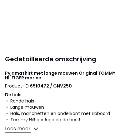
Gedetailleerde omschrijving
Pyjamashirt met lange mouwen Original
TOMMY
HILFIGER
marine
Product-ID
6510472 / GNV250
Details
• Ronde hals
• Lange mouwen
• Hals, manchetten en onderkant met ribboord
• Tommy Hilfiger logo op de borst
Lees meer
Samenstelling en onderhoud
• 50% katoen, 50% polyester