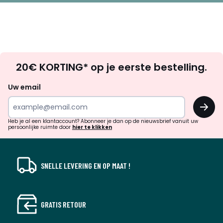
Op
20€ KORTING* op je eerste bestelling.
zoek
naar
Uw email
inspiratie
OK
en
!
verrassingen?
Heb je al een klantaccount? Abonneer je dan op de nieuwsbrief vanuit uw
persoonlijke ruimte door
hier te klikken
SNELLE LEVERING EN OP MAAT !
GRATIS RETOUR