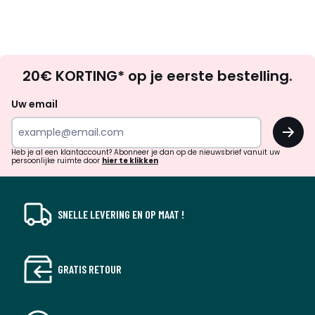
Op
20€ KORTING* op je eerste bestelling.
zoek
naar
Uw email
inspiratie
OK
en
!
verrassingen?
Heb je al een klantaccount? Abonneer je dan op de nieuwsbrief vanuit uw
persoonlijke ruimte door
hier te klikken
SNELLE LEVERING EN OP MAAT !
GRATIS RETOUR