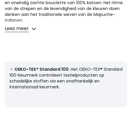
en oneindig zachte bouclette van 100% katoen. Het ritme
van de strepen en de levendigheid van de kleuren doen
denken aan het traditionele weven van de Mapuche-
indianen.
Zacht, grafisch en authentiek.
Lees meer
Omschrijving
• 100% katoen
• Fluwelen badstof 420 g/m2
• 1 zijde bouclette badstof
• Uitvoering met paars streeppatroon: strepen 5 cm
• Uitvoering met groen streeppatroon: 1 zijde strepen 5
•
OEKO-TEX® Standard 100
. Het OEKO-TEX® Standard
cm en 1 zijde strepen 2,5 cm
100-keurmerk controleert textielproducten op
schadelijke stoffen via een onafhankelijk en
Onderhoud
internationaal keurmerk.
• Wassen op 60°
• Door te wassen op 40° in plaats van 60°, verminder je
het energieverbruik
• Droogtrommel op lage temperatuur
Afmetingen
• 90 x 175 cm