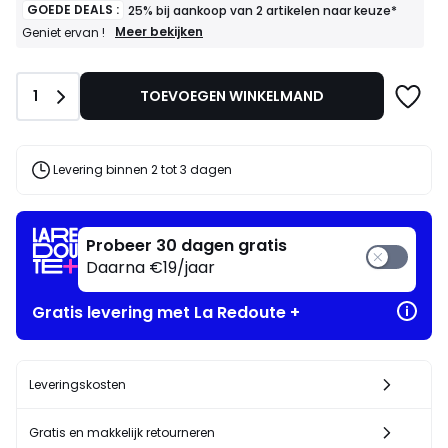
GOEDE DEALS :
25% bij aankoop van 2 artikelen naar keuze*
GOEDE
Meer bekijken
Geniet ervan !
DEALS
:
25%
Aantal
1
TOEVOEGEN WINKELMAND
bij
aankoop
van
2
artikelen
Levering binnen 2 tot 3 dagen
naar
keuze*
Geniet
ervan
Probeer 30 dagen gratis
!
Daarna €19/jaar
Gratis levering met La Redoute +
Leveringskosten
Gratis en makkelijk retourneren