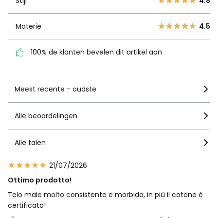
Stijl
4.8
1
0
Materie
4.5
Materie
4.5
100% de klanten bevelen
dit artikel aan
100% de klanten bevelen dit artikel aan
Zie details van de nota
Meest recente - oudste
Alle beoordelingen
Alle talen
21/07/2026
Ottimo prodotto!
Telo male molto consistente e morbido, in più il cotone è
certificato!