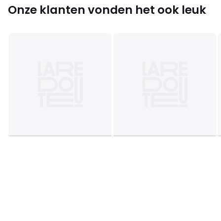
Onze klanten vonden het ook leuk
Productfiche met betrekking tot milieukwaliteiten en -
kenmerken
• Herkomst van de productie (weving, verving, confectie):
Bangladesh
Kleuren
Gestreept Groen
Maten
één maat