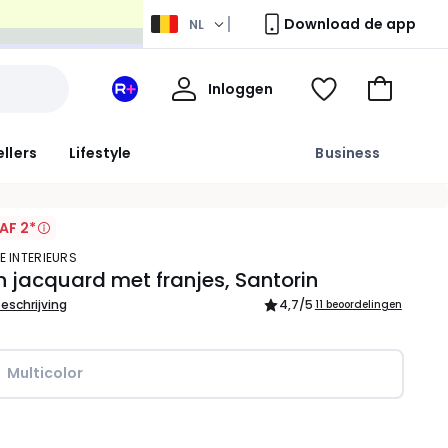
Download de app
NL
Mijn
Inloggen
Mijn
Kijk
Naar
profiel
La
mijn
het
Redoute
wishlist
winkelma
ellers
Lifestyle
Business
+
ruimte
AF 2*
E INTERIEURS
in jacquard met franjes, Santorin
beschrijving
4,7
/5
11 beoordelingen
Multicolor
l