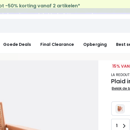
uis levering
op al de Mode & Home aankopen
Goede Deals
Final Clearance
Opberging
Best s
15% VAN
LA REDOUT
Plaid 
Bekijk de 
Aanta
1