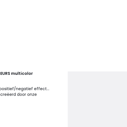
IEURS
multicolor
sitief/negatief effect...
ecreëerd door onze