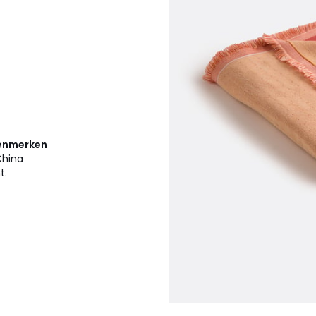
kenmerken
China
t.