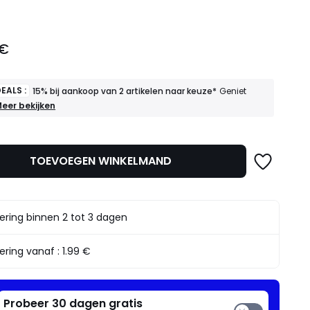
 €
EALS :
15% bij aankoop van 2 artikelen naar keuze*
Geniet
OEDE
eer bekijken
EALS
5%
ij
TOEVOEGEN WINKELMAND
ankoop
an
rtikelen
aar
ering binnen 2 tot 3 dagen
euze*
eniet
rvan
ering vanaf :
1.99 €
Probeer 30 dagen gratis