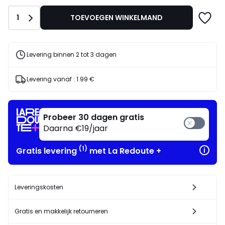
plaats
van
Aantal
1
TOEVOEGEN WINKELMAND
27.00
€
30%
korting
Levering binnen 2 tot 3 dagen
toegepast.
Levering vanaf :
1.99 €
Probeer 30 dagen gratis
Daarna €19/jaar
(1)
Gratis levering
met La Redoute +
Leveringskosten
Gratis en makkelijk retourneren