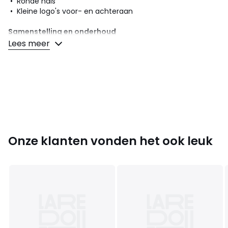
• Ronde hals
• Kleine logo's voor- en achteraan
Samenstelling en onderhoud
• 85% katoen, 15% polyester
Lees meer
• Onderhoud : zie etiket
Kleuren
Wit
Maten
XXL
Onze klanten vonden het ook leuk