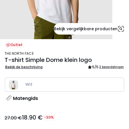
Bekijk vergelijkbare producten
Outlet
THE NORTH FACE
T-shirt Simple Dome klein logo
Bekijk de beschrijving
5
/5
3 beoordelingen
Wit
Matengids
18.90
18.90 €
€
27.00 €
-30%
in