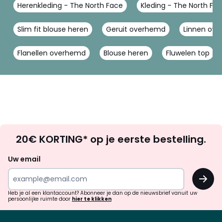
Herenkleding - The North Face
Kleding - The North Fa
Slim fit blouse heren
Geruit overhemd
Linnen ov
Flanellen overhemd
Blouse heren
Fluwelen top
Op
20€ KORTING* op je eerste bestelling.
zoek
naar
Uw email
inspiratie
OK
en
!
verrassingen?
Heb je al een klantaccount? Abonneer je dan op de nieuwsbrief vanuit uw
persoonlijke ruimte door
hier te klikken