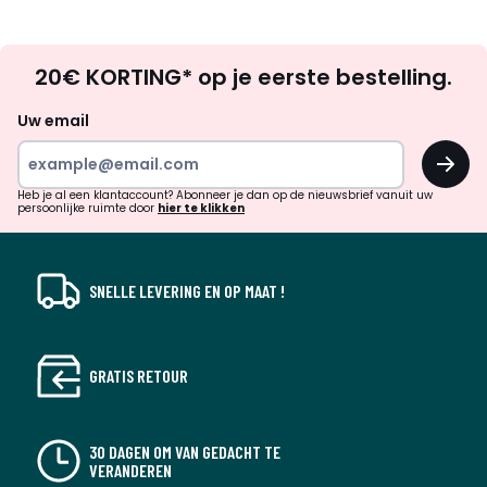
Op
20€ KORTING* op je eerste bestelling.
zoek
naar
Uw email
inspiratie
OK
en
!
verrassingen?
Heb je al een klantaccount? Abonneer je dan op de nieuwsbrief vanuit uw
persoonlijke ruimte door
hier te klikken
SNELLE LEVERING EN OP MAAT !
GRATIS RETOUR
30 DAGEN OM VAN GEDACHT TE
VERANDEREN