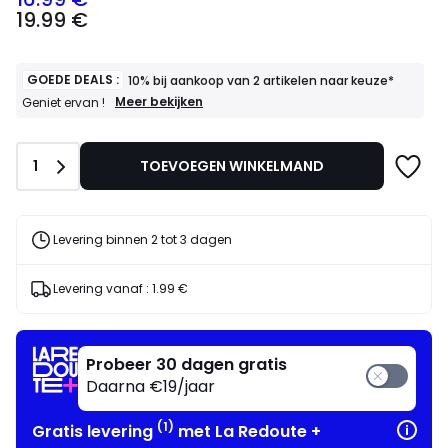
19.99
19.99 €
€
Schrijf
je
in
GOEDE DEALS :
10% bij aankoop van 2 artikelen naar keuze*
voor
GOEDE
Meer bekijken
Geniet ervan !
DEALS
ons
:
programma
10%
om
Aantal
1
TOEVOEGEN WINKELMAND
bij
in
aankoop
plaats
van
daarvan
2
artikelen
te
Levering binnen 2 tot 3 dagen
naar
betalen
keuze*
16.99
Geniet
Levering vanaf :
1.99 €
€.
ervan
!
Probeer 30 dagen gratis
Daarna €19/jaar
(1)
Gratis levering
met La Redoute +