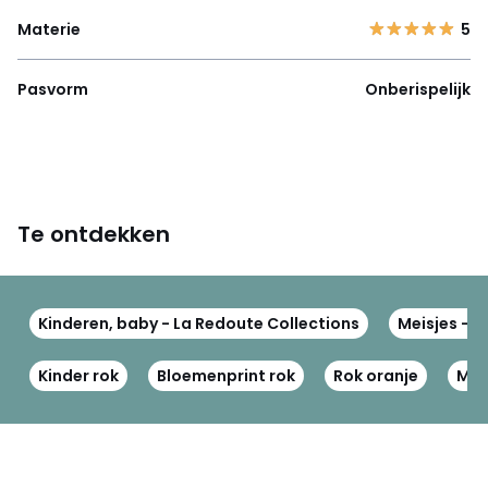
Materie
5
Pasvorm
Onberispelijk
Te ontdekken
Kinderen, baby - La Redoute Collections
Meisjes - L
Kinder rok
Bloemenprint rok
Rok oranje
Mei