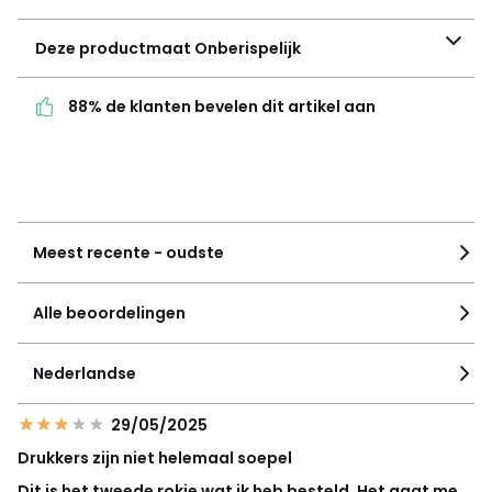
Deze productmaat
Deze productmaat
Onberispelijk
Onberispelijk
88% de klanten bevelen dit artikel aan
88% de klanten bevelen
dit artikel aan
Zie details van de nota
Meest recente - oudste
Alle beoordelingen
Nederlandse
29/05/2025
Drukkers zijn niet helemaal soepel
Dit is het tweede rokje wat ik heb besteld. Het gaat me