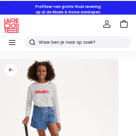
Profiteer van gratis thuis levering
op al de Mode & Home aankopen
Naar
het
La
winke
Redoute
Menu
Zoeken
Laatst
bekeken
artikelen