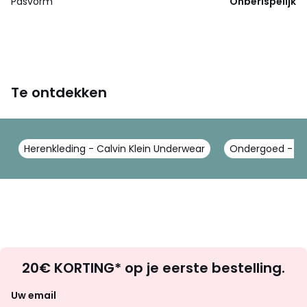
Pasvorm
Onberispelijk
Te ontdekken
Herenkleding - Calvin Klein Underwear
Ondergoed - Cal
Op
20€ KORTING* op je eerste bestelling.
zoek
naar
Uw email