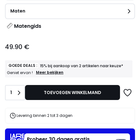
Maten
Matengids
49.90
49.90 €
€.
GOEDE DEALS :
15% bij aankoop van 2 artikelen naar keuze*
GOEDE
Meer bekijken
Geniet ervan !
DEALS
:
15%
Aantal
1
TOEVOEGEN WINKELMAND
bij
aankoop
van
2
artikelen
Levering binnen 2 tot 3 dagen
naar
keuze*
Geniet
ervan
Probeer 30 dagen gratis