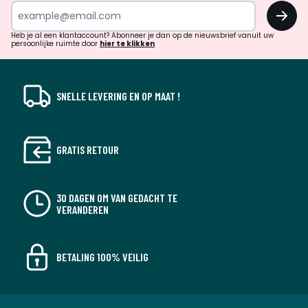
inspiratie
OK
en
!
verrassingen?
Heb je al een klantaccount? Abonneer je dan op de nieuwsbrief vanuit uw
persoonlijke ruimte door
hier te klikken
SNELLE LEVERING EN OP MAAT !
GRATIS RETOUR
30 DAGEN OM VAN GEDACHT TE
VERANDEREN
BETALING 100% VEILIG