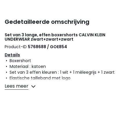
Gedetailleerde omschrijving
Set van 3 lange, effen boxershorts
CALVIN KLEIN
UNDERWEAR
zwart+zwart+zwart
Product-ID
5768688 / GOE854
Details
• Boxershort
• Materiaal : katoen
• Set van 3 effen kleuren : 1 wit + 1 mêleegrijs + 1 zwart
• Elastische tailleband met logo
Lees meer
Samenstelling en onderhoud
• 95% katoen, 5% elasthan
• Wassen op 30°
• Droogtrommel op lage temperatuur
Kleuren
Zwart+zwart+zwart
Maten
XS, S, M, L, XL, XXL