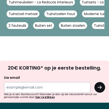
Tuinmeubelen - La Redoute Interieurs
Tuinsets - La Re
Tuinstoel metaal
Tuinstoelen hout
Moderne tuins
2 fauteuils
Buiten set
Buiten stoelen
Tuinstoe
Op
20€ KORTING* op je eerste bestelling.
zoek
naar
Uw email
inspiratie
OK
en
!
verrassingen?
Heb je al een klantaccount? Abonneer je dan op de nieuwsbrief vanuit uw
persoonlijke ruimte door
hier te klikken