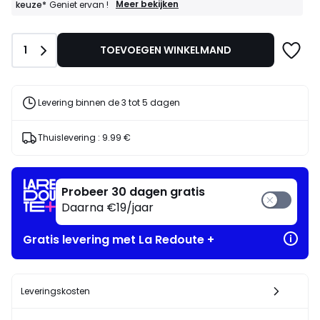
FINAL
Meer bekijken
keuze*
Geniet ervan !
CLEARANCE
:
40%
Aantal
1
TOEVOEGEN WINKELMAND
bij
aankoop
van
2
artikelen
Levering binnen de 3 tot 5 dagen
naar
keuze*
Geniet
Thuislevering :
9.99 €
ervan
!
Probeer 30 dagen gratis
Daarna €19/jaar
Gratis levering met La Redoute +
Leveringskosten