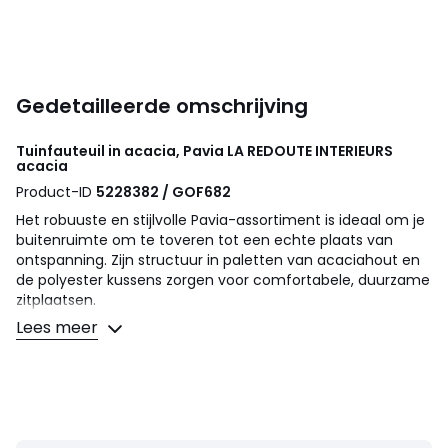
Gedetailleerde omschrijving
Tuinfauteuil in acacia, Pavia
LA REDOUTE INTERIEURS
acacia
Product-ID
5228382 / GOF682
Het robuuste en stijlvolle Pavia-assortiment is ideaal om je
buitenruimte om te toveren tot een echte plaats van
ontspanning. Zijn structuur in paletten van acaciahout en
de polyester kussens zorgen voor comfortabele, duurzame
zitplaatsen.
Omschrijving
Lees meer
• Structuur in FSC®-gecertificeerde acaciapaletten,
geoliede afwerking
• 1 zitkussen en 1 rugkussen, verwijderbaar en afhoesbaar
• Bekleding van de kussens 100% polyester spun poly 250
g/m2
• Vulling van het zitkussen in polyurethaanschuim 17