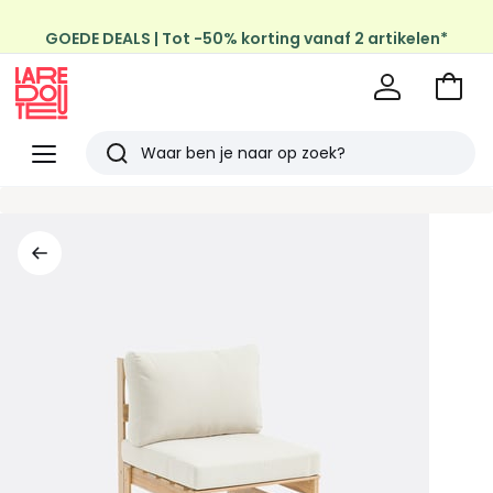
GOEDE DEALS | Tot -50% korting vanaf 2 artikelen*
Profiteer van gratis thuis levering
op al de Mode & Home aankopen
Naar
het
La
winke
Redoute
Menu
Zoeken
Laatst
bekeken
artikelen