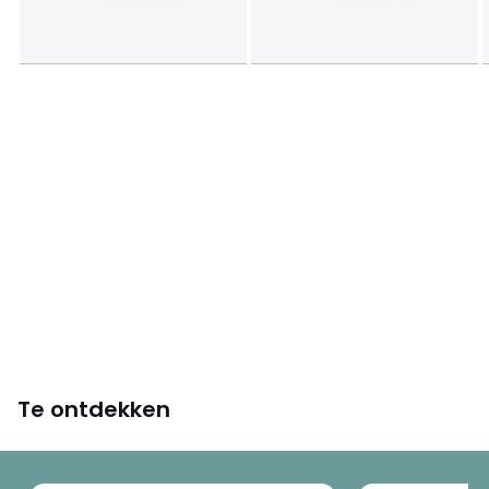
Afmetingen en gewicht van de pakketten
1 pakket
• B78 x H61 x D63 cm, 14 kg
Kleuren
Acacia
Maten
één maat
Downloads
Monteerplan
Te ontdekken