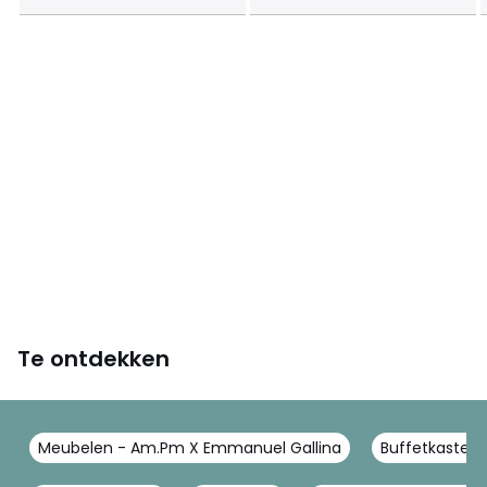
Levering
Gemonteerd geleverd. . ! Controleer of openingen (deuren,
trappen, liften) het pakket bij levering doorlaten.
Afmetingen en gewicht van de pakketten
1 pakket
• B70 x H11 x D55 cm, 50 kg
Kleuren
Witte marmer
Maten
één maat
Te ontdekken
Meubelen - Am.Pm X Emmanuel Gallina
Buffetkasten,