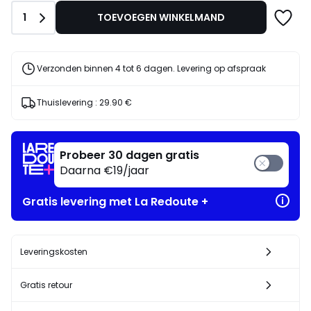
in
Aantal
1
TOEVOEGEN WINKELMAND
voor
ons
programma
om
Verzonden binnen 4 tot 6 dagen. Levering op afspraak
in
plaats
Thuislevering :
29.90 €
daarvan
te
betalen
730.15
Probeer 30 dagen gratis
€.
Daarna €19/jaar
Gratis levering met La Redoute +
Leveringskosten
Gratis retour