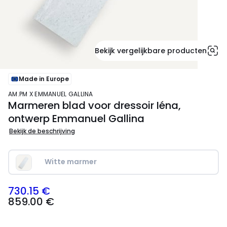
Bekijk vergelijkbare producten
Made in Europe
AM.PM X EMMANUEL GALLINA
Marmeren blad voor dressoir Iéna,
ontwerp Emmanuel Gallina
Bekijk de beschrijving
Witte marmer
730.15 €
859.00
859.00 €
€
Schrijf
je