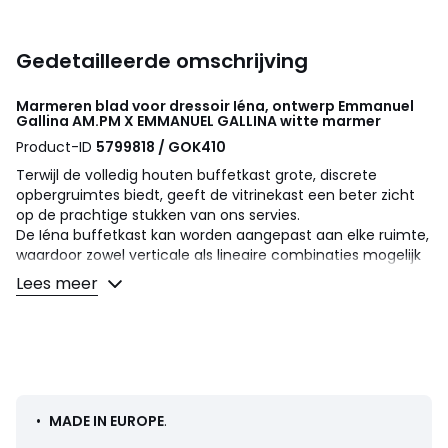
Gedetailleerde omschrijving
Marmeren blad voor dressoir Iéna, ontwerp Emmanuel
Gallina
AM.PM X EMMANUEL GALLINA
witte marmer
Product-ID
5799818 / GOK410
Terwijl de volledig houten buffetkast grote, discrete
opbergruimtes biedt, geeft de vitrinekast een beter zicht
op de prachtige stukken van ons servies.
De Iéna buffetkast kan worden aangepast aan elke ruimte,
waardoor zowel verticale als lineaire combinaties mogelijk
zijn. De hoeken zijn vervaagd, waardoor een grotere
Lees meer
vloeiendheid tussen de verschillende modules ontstaat. En
voor wie van materialen houdt, is er de flexibiliteit om een
marmeren blad te combineren met de modules. Een
ontwerp van Emmanuel Gallina, in exclusiviteit voor AMPM.
Omschrijving
• Wit carraramarmer
•
MADE IN EUROPE
.
• Made in Italy