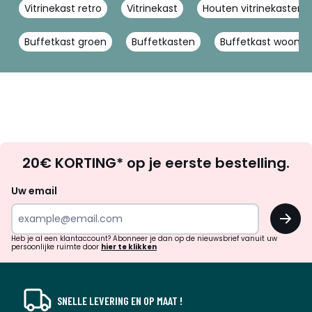
Vitrinekast retro
Vitrinekast
Houten vitrinekasten
Buffetkast groen
Buffetkasten
Buffetkast woonk
Op
20€ KORTING* op je eerste bestelling.
zoek
naar
Uw email
inspiratie
OK
en
!
verrassingen?
Heb je al een klantaccount? Abonneer je dan op de nieuwsbrief vanuit uw
persoonlijke ruimte door
hier te klikken
SNELLE LEVERING EN OP MAAT !