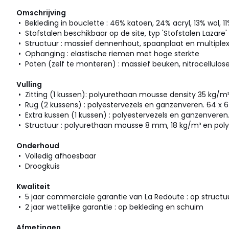
Omschrijving
• Bekleding in bouclette : 46% katoen, 24% acryl, 13% wol, 1
• Stofstalen beschikbaar op de site, typ 'Stofstalen Lazare
• Structuur : massief dennenhout, spaanplaat en multiple
• Ophanging : elastische riemen met hoge sterkte
• Poten (zelf te monteren) : massief beuken, nitrocellulos
Vulling
• Zitting (1 kussen): polyurethaan mousse density 35 kg/m³
• Rug (2 kussens) : polyestervezels en ganzenveren. 64 x
• Extra kussen (1 kussen) : polyestervezels en ganzenveren.
• Structuur : polyurethaan mousse 8 mm, 18 kg/m³ en poly
Onderhoud
• Volledig afhoesbaar
• Droogkuis
Kwaliteit
• 5 jaar commerciële garantie van La Redoute : op structu
• 2 jaar wettelijke garantie : op bekleding en schuim
Afmetingen