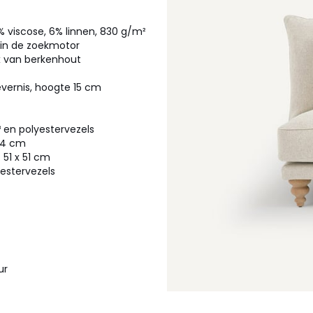
1% viscose, 6% linnen, 830 g/m²
' in de zoekmotor
x van berkenhout
evernis, hoogte 15 cm
 en polyestervezels
 64 cm
 51 x 51 cm
estervezels
ur