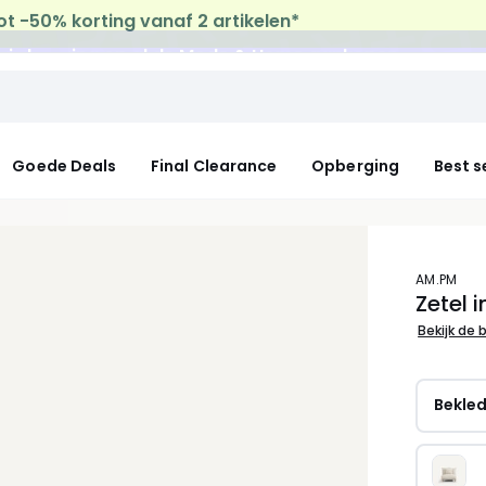
uis levering
op al de Mode & Home aankopen
Goede Deals
Final Clearance
Opberging
Best s
AM.PM
Zetel 
Bekijk de 
Bekle