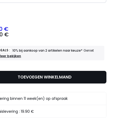
l
0 €
00 €
EALS :
10% bij aankoop van 2 artikelen naar keuze*
Geniet
OEDE
eer bekijken
EALS
0%
ij
TOEVOEGEN WINKELMAND
ankoop
an
rtikelen
aar
ering binnen 11 week(en) op afspraak
euze*
eniet
rvan
islevering :
19.90 €