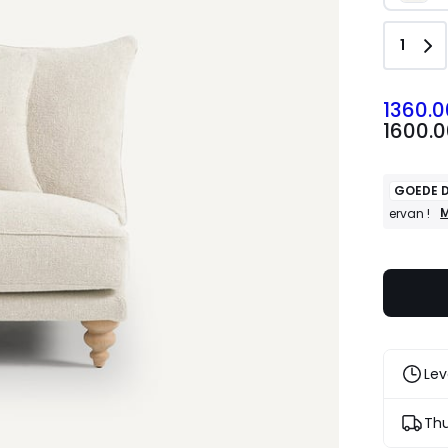
Aanta
1
1360.0
1600.
GOEDE D
G
M
ervan !
D
:
1
b
a
v
2
a
n
Lev
k
G
e
Thu
!