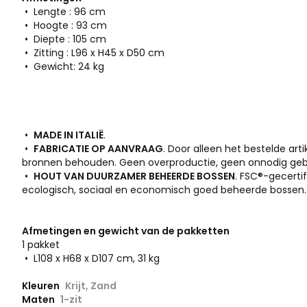
• Lengte : 96 cm
• Hoogte : 93 cm
• Diepte : 105 cm
• Zitting : L96 x H45 x D50 cm
• Gewicht: 24 kg
•
MADE IN ITALIË
.
•
FABRICATIE OP AANVRAAG
. Door alleen het bestelde arti
bronnen behouden. Geen overproductie, geen onnodig gebr
•
HOUT VAN DUURZAMER BEHEERDE BOSSEN
. FSC®-gecerti
ecologisch, sociaal en economisch goed beheerde bossen.
Afmetingen en gewicht van de pakketten
1 pakket
• L108 x H68 x D107 cm, 31 kg
Kleuren
Krijt, Zand
Maten
1-zit