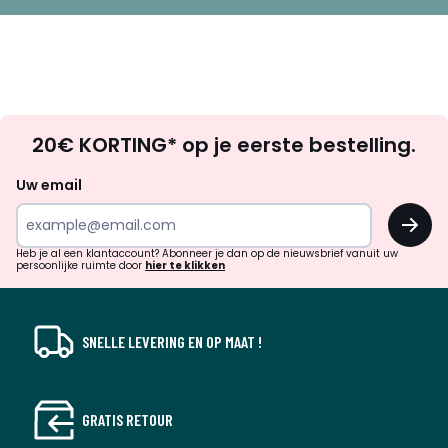
Op
20€ KORTING* op je eerste bestelling.
zoek
naar
Uw email
inspiratie
OK
en
!
verrassingen?
Heb je al een klantaccount? Abonneer je dan op de nieuwsbrief vanuit uw
persoonlijke ruimte door
hier te klikken
SNELLE LEVERING EN OP MAAT !
GRATIS RETOUR