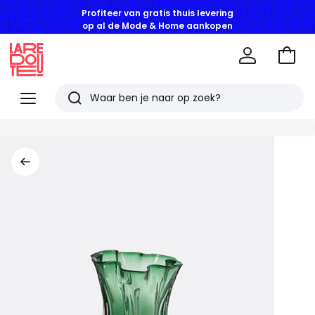
Profiteer van gratis thuis levering
op al de Mode & Home aankopen
Naar
het
La
winke
Redoute
Menu
Zoeken
Laatst
bekeken
artikelen