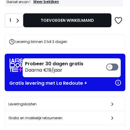
GOEDE
Meer bekijken
Geniet ervan !
DEALS
:
25%
Aantal
1
TOEVOEGEN WINKELMAND
bij
aankoop
van
2
artikelen
Levering binnen 2 tot 3 dagen
naar
keuze*
Geniet
ervan
Probeer 30 dagen gratis
!
Daarna €19/jaar
Gratis levering met La Redoute +
Leveringskosten
Gratis en makkelijk retourneren