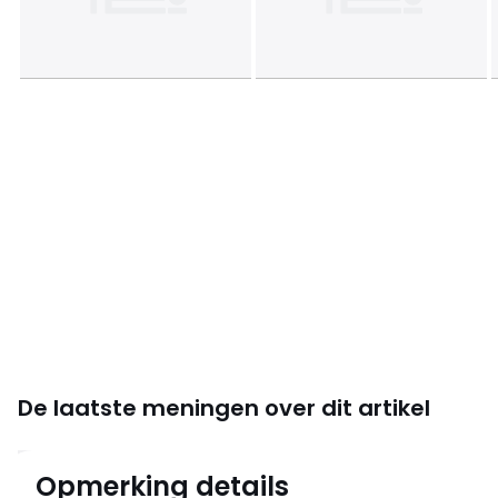
De laatste meningen over dit artikel
4.7
Opmerking details