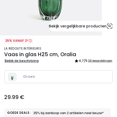
Bekijk vergelijkbare producten
25% VANAF 2*
LA REDOUTE INTERIEURS
Vaas in glas H25 cm, Oralia
Bekijk de beschrijving
4,7
/5
39 beoordelingen
Groen  
29.99
29.99 €
€.
GOEDE DEALS :
25% bij aankoop van 2 artikelen naar keuze*